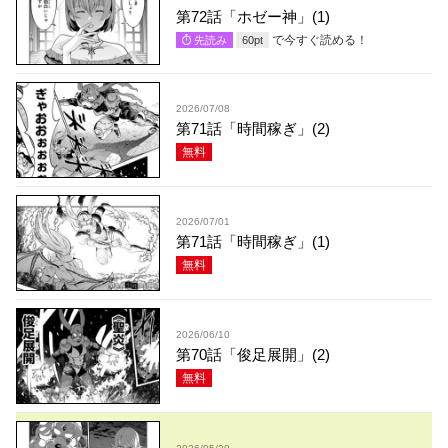
第72話「ホゼー神」(1)
で今すぐ読める！
先読み
60
pt
2026/07/08
第71話「時間稼ぎ」(2)
無料
2026/07/01
第71話「時間稼ぎ」(1)
無料
2026/06/10
第70話「俊足展開」(2)
無料