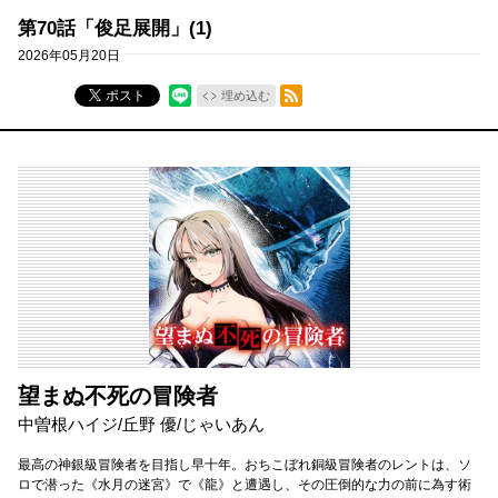
第70話「俊足展開」(1)
2026年05月20日
RSSフィード
ポスト
埋め込む
望まぬ不死の冒険者
中曽根ハイジ/丘野 優/じゃいあん
最高の神銀級冒険者を目指し早十年。おちこぼれ銅級冒険者のレントは、ソ
ロで潜った《水月の迷宮》で《龍》と遭遇し、その圧倒的な力の前に為す術