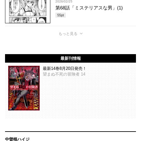
2026/02/25
第68話「ミステリアスな男」(1)
55
pt
もっと見る
最新刊情報
最新14巻8月20日発売！
望まぬ不死の冒険者 14
中曽根ハイジ