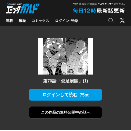
コミックガルド
"
検索
X
連載
履歴
コミックス
ログイン･登録
第70話「俊足展開」(1)
ログインして読む
75pt
この作品の
無料公開中の話へ