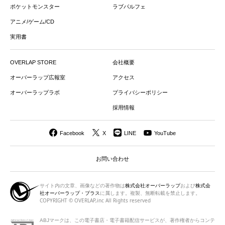
ポケットモンスター
ラブパルフェ
アニメ/ゲーム/CD
実用書
OVERLAP STORE
会社概要
オーバーラップ広報室
アクセス
オーバーラップラボ
プライバシーポリシー
採用情報
Facebook
X
LINE
YouTube
お問い合わせ
サイト内の文章、画像などの著作物は
株式会社オーバーラップ
および
株式会
社オーバーラップ・プラス
に属します。複製、無断転載を禁止します。
COPYRIGHT © OVERLAP,inc All Rights reserved
ABJマークは、この電子書店・電子書籍配信サービスが、著作権者から
コンテ