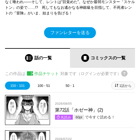
なく喰われ――そして、レントは“目覚めた”。なぜか最弱モンスター「スケル
トン」の姿で……!? 死してもなお遙かなる神銀級を目指して、不死者レン
トの『冒険』がいま、始まりを告げる！
ファンレターを送る
話の一覧
コミックス
の一覧
この作品は
作品チケット
対象です（ログインが必要です）
150 - 101
100 - 51
50 - 1
1話から
2026/08/05
第72話「ホゼー神」(2)
で今すぐ読める！
先読み
60
pt
2026/07/22