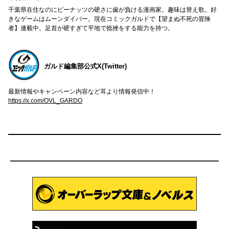
千葉県在住なのにピーナッツの硬さに歯が負ける漫画家。趣味は替え歌。好
きなゲームはムーンダイバー。現在コミックガルドで【望まぬ不死の冒険
者】連載中。足首が硬すぎて平地で捻挫をする能力を持つ。
ガルド編集部公式X(Twitter)
最新情報やキャンペーン内容など耳より情報発信中！
https://x.com/OVL_GARDO