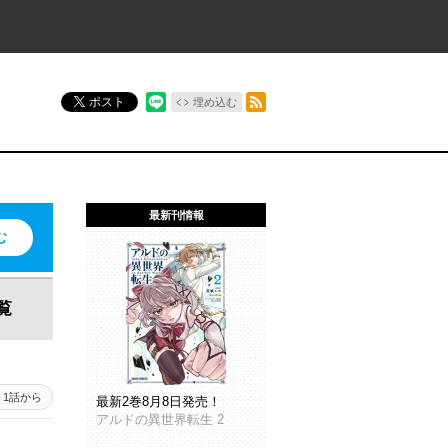
RSSフィード
ポスト
埋め込む
最新刊情報
む
覧
1話から
最新2巻8月8日発売！
アルドの異世界転生 2