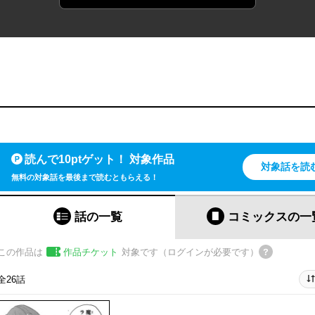
読んで10ptゲット！ 対象作品
対象話を読
無料の対象話を最後まで読むともらえる！
話の一覧
コミックス
の一
この作品は
作品チケット
対象です（ログインが必要です）
全26話