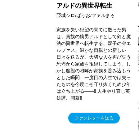
アルドの異世界転生
亞城シロ/ばうお/ファルまろ
家族を失い絶望の果てに散った男
は、貴族の嫡男アルドとして剣と魔
法の異世界へ転生する。双子の弟エ
ルファス、温かな両親との新しい
日々を送るが、大切な人を再び失う
恐怖から家族を拒絶してしまう。し
かし魔獣の咆哮が家族を呑み込もう
とした瞬間、一度目の人生では失っ
たものを今度こそ守り抜くため少年
は立ち上がる――!! 人生やり直し英
雄譚、開幕!!
ファンレターを送る