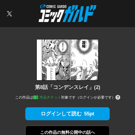
コミックガルド
索
X
第8話「コンデンスレイ」(2)
この作品は
作品チケット
対象です（ログインが必要です）
55pt
ログインして読む
この作品の
無料公開中の話へ