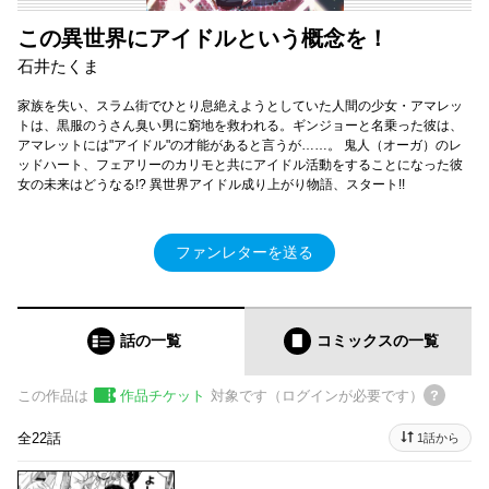
この異世界にアイドルという概念を！
石井たくま
家族を失い、スラム街でひとり息絶えようとしていた人間の少女・アマレッ
トは、黒服のうさん臭い男に窮地を救われる。ギンジョーと名乗った彼は、
アマレットには"アイドル"の才能があると言うが……。 鬼人（オーガ）のレ
ッドハート、フェアリーのカリモと共にアイドル活動をすることになった彼
女の未来はどうなる!? 異世界アイドル成り上がり物語、スタート!!
ファンレターを送る
話の一覧
コミックス
の一覧
この作品は
作品チケット
対象です（ログインが必要です）
全22話
1話から