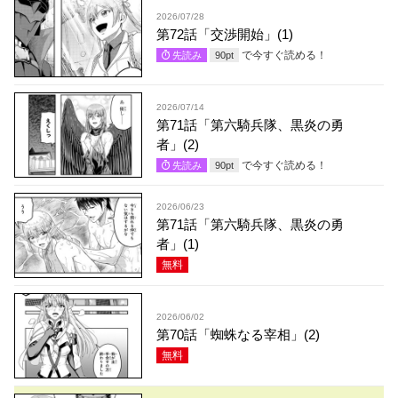
2026/07/28
第72話「交渉開始」(1)
で今すぐ読める！
先読み
90
pt
2026/07/14
第71話「第六騎兵隊、黒炎の勇
者」(2)
で今すぐ読める！
先読み
90
pt
2026/06/23
第71話「第六騎兵隊、黒炎の勇
者」(1)
無料
2026/06/02
第70話「蜘蛛なる宰相」(2)
無料