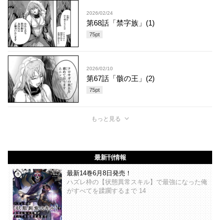
2026/02/24
第68話「禁字族」(1)
75
pt
2026/02/10
第67話「骸の王」(2)
75
pt
もっと見る
最新刊情報
最新14巻6月8日発売！
ハズレ枠の【状態異常スキル】で最強になった俺
がすべてを蹂躙するまで 14