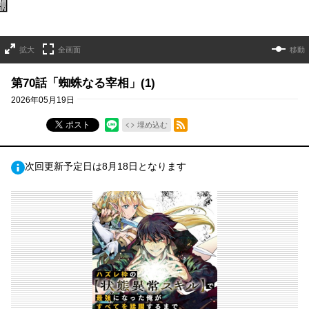
拡大
全画面
移動
第70話「蜘蛛なる宰相」(1)
2026年05月19日
RSSフィード
ポスト
埋め込む
次回更新予定日は8月18日となります