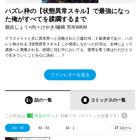
ハズレ枠の【状態異常スキル】で最強になっ
た俺がすべてを蹂躙するまで
鵜吉しょう×内々けやき/篠崎 芳/KWKM
クラスメイトと共に異世界へと召喚された三森灯河。Ｅ級勇者であり、ハズ
レと称される【状態異常スキル】しか発現しなかった灯河は、女神によって
遺跡へと廃棄される。絶望に沈む中においても、復讐を誓う彼はただひとり
で生きていくことを心に決め……？
ファンレターを送る
話の一覧
コミックス
の一覧
この作品は
作品チケット
対象です（ログインが必要です）
142 - 93
92 - 43
42 - 1
1話から