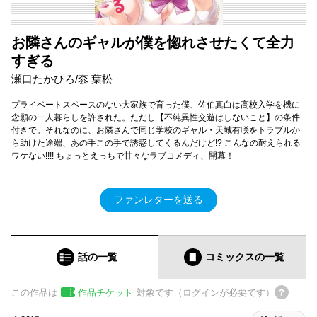
お隣さんのギャルが僕を惚れさせたくて全力
すぎる
瀬口たかひろ/枩 葉松
プライベートスペースのない大家族で育った僕、佐伯真白は高校入学を機に
念願の一人暮らしを許された。ただし【不純異性交遊はしないこと】の条件
付きで。それなのに、お隣さんで同じ学校のギャル・天城有咲をトラブルか
ら助けた途端、あの手この手で誘惑してくるんだけど!? こんなの耐えられる
ワケない!!!! ちょっとえっちで甘々なラブコメディ、開幕！
ファンレターを送る
話の一覧
コミックス
の一覧
この作品は
作品チケット
対象です（ログインが必要です）