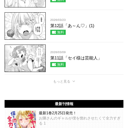
2026/03/23
第12話「あ～ん♡」(1)
無料
2026/03/09
第11話「セイ様は芸能人」
無料
もっと見る
最新刊情報
最新1巻2月25日発売！
お隣さんのギャルが僕を惚れさせたくて全力すぎ
る 1