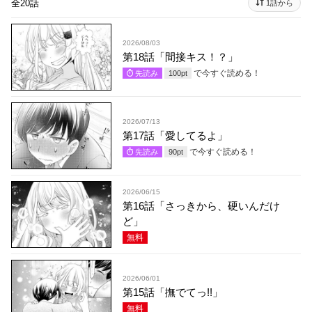
全20話
1話から
2026/08/03
第18話「間接キス！？」
で今すぐ読める！
先読み
100
pt
2026/07/13
第17話「愛してるよ」
で今すぐ読める！
先読み
90
pt
2026/06/15
第16話「さっきから、硬いんだけ
ど」
無料
2026/06/01
第15話「撫でてっ!!」
無料