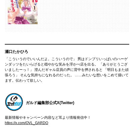
瀬口たかひろ
「こういうのでいいんだよ。こういうので」 男はドンブリいっぱいのハーゲ
ンダッツをたいらげると穏やかな笑みを浮かべ店を出る。 「ありがとうござ
いましたーっ！」 澄んだギャル店員の声に背中を押されると 「明日もまた頑
張ろう」 そんな気持ちになれるのだった。 ……みたいな想いをこめて描いて
ます。伝わって欲しい。
ガルド編集部公式X(Twitter)
最新情報やキャンペーン内容など耳より情報発信中！
https://x.com/OVL_GARDO