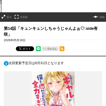
拡大
全画面
移動
第14話「キュンキュンしちゃうじゃんよぉ♡:side有
咲」
2026年05月18日
RSSフィード
ポスト
埋め込む
次回更新予定日は8月31日となります