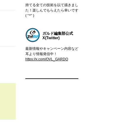
持てる全ての技術を以て描きまし
た！楽しんでもらえたら幸いです
( ˇ꒳​ˇ )
ガルド編集部公式
X(Twitter)
最新情報やキャンペーン内容など
耳より情報発信中！
https://x.com/OVL_GARDO