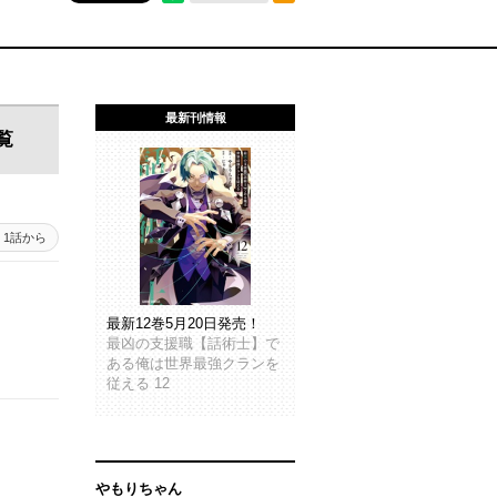
最新刊情報
覧
1話から
最新12巻5月20日発売！
最凶の支援職【話術士】で
ある俺は世界最強クランを
従える 12
やもりちゃん