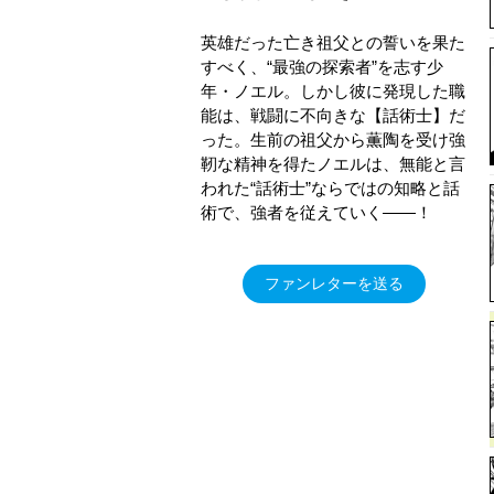
英雄だった亡き祖父との誓いを果た
すべく、“最強の探索者”を志す少
年・ノエル。しかし彼に発現した職
能は、戦闘に不向きな【話術士】だ
った。生前の祖父から薫陶を受け強
靭な精神を得たノエルは、無能と言
われた“話術士”ならではの知略と話
術で、強者を従えていく――！
ファンレターを送る