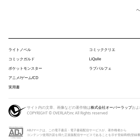
ヘ
ライトノベル
コミッククリエ
コミックガルド
LiQulle
ポケットモンスター
ラブパルフェ
アニメ/ゲーム/CD
実用書
サイト内の文章、画像などの著作物は
株式会社オーバーラップ
およ
COPYRIGHT © OVERLAP,inc All Rights reserved
ABJマークは、この電子書店・電子書籍配信サービスが、著作権者から
コンテンツ使用許諾を得た正規版配信サービスであることを示す登録商標(登録番号 