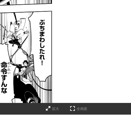
拡大
全画面