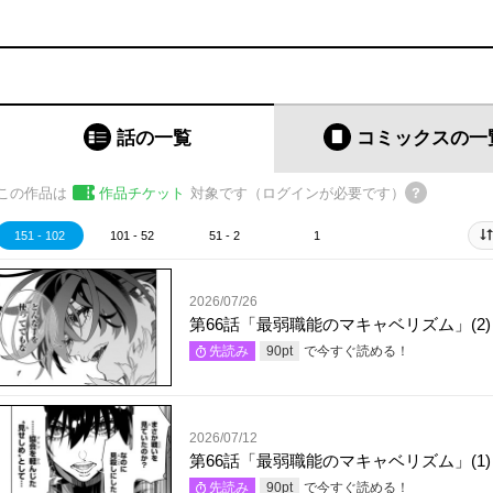
話の一覧
コミックス
の一
この作品は
作品チケット
対象です（ログインが必要です）
151 - 102
101 - 52
51 - 2
1
2026/07/26
第66話「最弱職能のマキャベリズム」(2)
で今すぐ読める！
先読み
90
pt
2026/07/12
第66話「最弱職能のマキャベリズム」(1)
で今すぐ読める！
先読み
90
pt