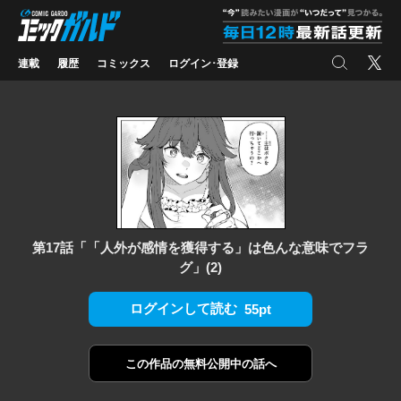
コミックガルド
"
検索
X
連載
履歴
コミックス
ログイン･登録
第17話「「人外が感情を獲得する」は色んな意味でフラ
グ」(2)
ログインして読む
55pt
この作品の
無料公開中の話へ