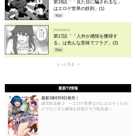
第18話「「見た目に騙されるな」
はエロゲ世界の鉄則」(1)
45
pt
2026/05/15
第17話「「人外が感情を獲得す
る」は色んな意味でフラグ」(2)
55
pt
もっと見る
最新刊情報
最新3巻8月8日発売！
迷宮狂走曲 3 ～エロゲ世界なのにエロそっちの
けでひたすら最強を目指すモブ転生者～