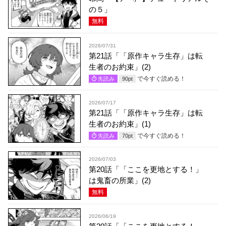
の５」
無料
2026/07/31
第21話「「原作キャラ生存」は転
生者のお約束」(2)
で今すぐ読める！
先読み
90
pt
2026/07/17
第21話「「原作キャラ生存」は転
生者のお約束」(1)
で今すぐ読める！
先読み
70
pt
2026/07/03
第20話「「ここを更地とする！」
は鬼畜の所業」(2)
無料
2026/06/19