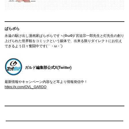
ぱらボら
永遠の駆け出し漫画家ぱらボらですヽ(ΦωΦ)/ 宮迫宗一郎先生と灯先生の創り
上げられた世界観をコミックという媒体で、出来る限りダイレクトにお伝え
できるよう日々奮闘中です(｀・ω・´)
ガルド編集部公式X(Twitter)
最新情報やキャンペーン内容など耳より情報発信中！
https://x.com/OVL_GARDO