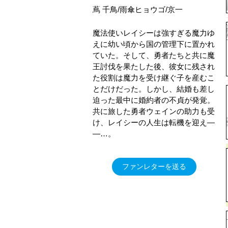
蔦 千鳥/雨傘ヒョウゴ/京一
魔法使いレイシーは強すぎる魔力ゆ
えに幼い頃から国の管理下に置かれ
ていた。そして、勇者たちと共に魔
王討伐を果たした後、彼女に残され
た役割は魔力を受け継ぐ子を産むこ
とだけだった。しかし、結婚も差し
迫った最中に婚約者の不貞が発覚。
共に旅した勇者ウェインの助力も受
け、レイシーの人生は転機を迎え―
―…。
ファンレターを送る