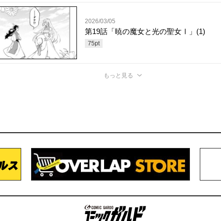
2026/03/05
第19話「暁の魔女と光の聖女Ⅰ」(1)
75
pt
もっと見る
コミックガルド