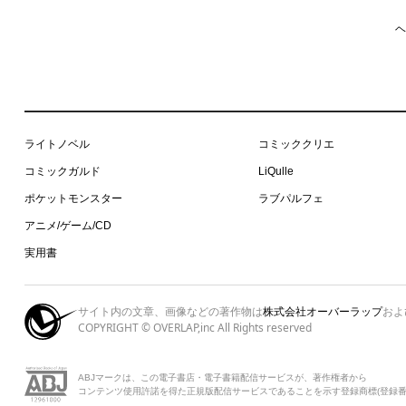
ヘ
ライトノベル
コミッククリエ
コミックガルド
LiQulle
ポケットモンスター
ラブパルフェ
アニメ/ゲーム/CD
実用書
サイト内の文章、画像などの著作物は
株式会社オーバーラップ
およ
COPYRIGHT © OVERLAP,inc All Rights reserved
ABJマークは、この電子書店・電子書籍配信サービスが、著作権者から
コンテンツ使用許諾を得た正規版配信サービスであることを示す登録商標(登録番号 