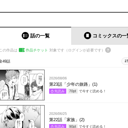
話の一覧
コミックス
の一
この作品は
作品チケット
対象です（ログインが必要です）
全49話
2026/08/06
第23話「少年の旅路」(1)
で今すぐ読める！
先読み
70
pt
2026/06/25
第22話「家族」(2)
で今すぐ読める！
先読み
90
pt