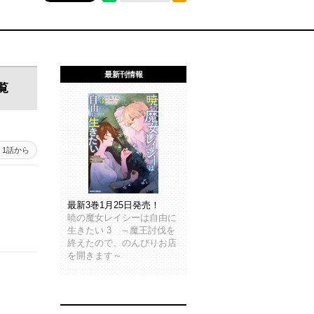
最新刊情報
覧
1話から
最新3巻1月25日発売！
暁の魔女レイシーは自由に
生きたい 3 ～魔王討伐を
終えたので、のんびりお店
を開きます～