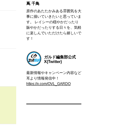
蔦 千鳥
原作のあたたかみある雰囲気を大
事に描いていきたいと思っていま
す。 レイシーの穏やかだったり
賑やかだったりする日々を、気軽
に楽しんでいただけたら嬉しいで
す！
ガルド編集部公式
X(Twitter)
最新情報やキャンペーン内容など
耳より情報発信中！
https://x.com/OVL_GARDO