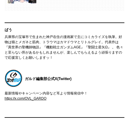
ばう
兵庫県の宝塚市で生まれた神戸在住の漫画家で主にコミカライズを執筆。好
物は猫とメガネと筋肉、トラウマはカマドウマとリトルグレイ。代表作は
『異世界の聖機師物語』『機動戦士ガンダムAGE』『聖闘士星矢Ω』 。 色々
と至らない所があるかもしれませんが、楽しんでもらえるよう頑張りますの
で応援宜しくお願いしますッ！
ガルド編集部公式X(Twitter)
最新情報やキャンペーン内容など耳より情報発信中！
https://x.com/OVL_GARDO