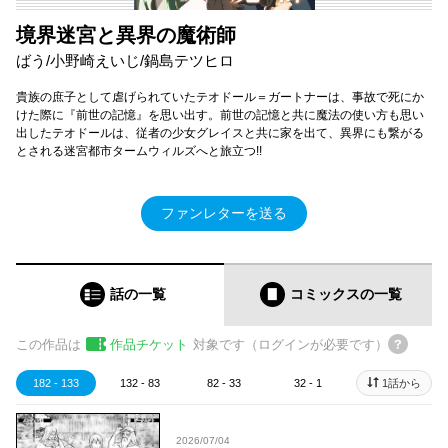
境界迷宮と異界の魔術師
ばう/小野崎えいじ/鍋島テツヒロ
貴族の庶子として虐げられていたテオドール＝ガートナーは、事故で死にか
けた際に『前世の記憶』を思い出す。前世の記憶と共に魔法の使い方も思い
出したテオドールは、従者の少女グレイスと共に家を出て、異界にも繋がる
とされる迷宮都市タームウィルズへと旅立つ!!
ファンレターを送る
話の一覧
コミックス
の一覧
この作品は
作品チケット
対象です（ログインが必要です）
182 - 133
132 - 83
82 - 33
32 - 1
1話から
2026/07/04