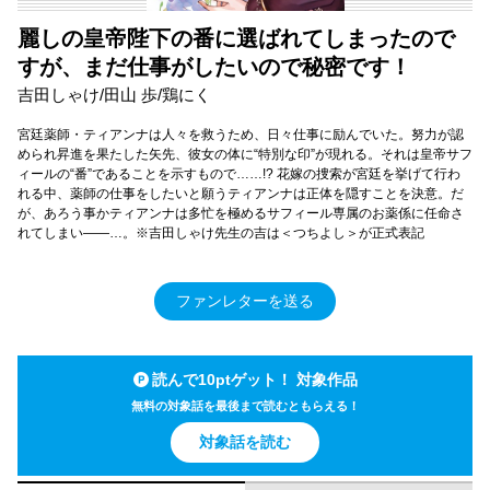
麗しの皇帝陛下の番に選ばれてしまったので
すが、まだ仕事がしたいので秘密です！
吉田しゃけ/田山 歩/鶏にく
宮廷薬師・ティアンナは人々を救うため、日々仕事に励んでいた。努力が認
められ昇進を果たした矢先、彼女の体に“特別な印”が現れる。それは皇帝サフ
ィールの“番”であることを示すもので……!? 花嫁の捜索が宮廷を挙げて行わ
れる中、薬師の仕事をしたいと願うティアンナは正体を隠すことを決意。だ
が、あろう事かティアンナは多忙を極めるサフィール専属のお薬係に任命さ
れてしまい――…。※吉田しゃけ先生の吉は＜つちよし＞が正式表記
ファンレターを送る
読んで10ptゲット！ 対象作品
無料の対象話を最後まで読むともらえる！
対象話を読む