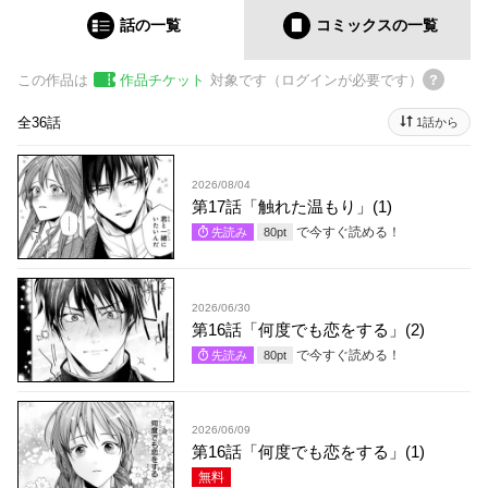
話の一覧
コミックス
の一覧
この作品は
作品チケット
対象です（ログインが必要です）
全36話
1話から
2026/08/04
第17話「触れた温もり」(1)
で今すぐ読める！
先読み
80
pt
2026/06/30
第16話「何度でも恋をする」(2)
で今すぐ読める！
先読み
80
pt
2026/06/09
第16話「何度でも恋をする」(1)
無料