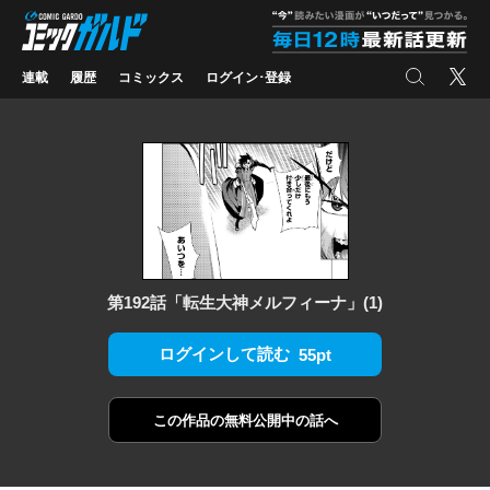
コミックガルド
"
検索
X
連載
履歴
コミックス
ログイン･登録
第192話「転生大神メルフィーナ」(1)
ログインして読む
55pt
この作品の
無料公開中の話へ