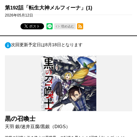
第192話「転生大神メルフィーナ」(1)
2026年05月12日
RSSフィード
ポスト
埋め込む
次回更新予定日は8月18日となります
黒の召喚士
天羽 銀/迷井豆腐/黒銀（DIGS）