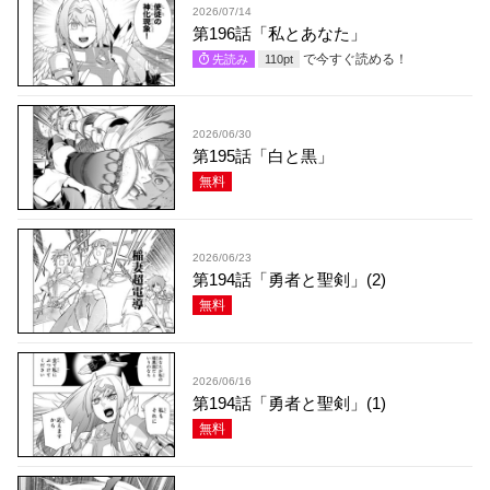
2026/07/14
第196話「私とあなた」
で今すぐ読める！
先読み
110
pt
2026/06/30
第195話「白と黒」
無料
2026/06/23
第194話「勇者と聖剣」(2)
無料
2026/06/16
第194話「勇者と聖剣」(1)
無料