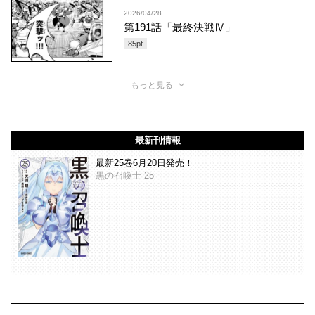
2026/04/28
第191話「最終決戦Ⅳ」
85
pt
もっと見る
最新刊情報
最新25巻6月20日発売！
黒の召喚士 25