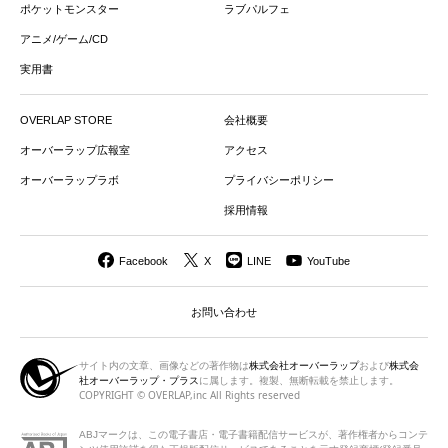
ポケットモンスター
ラブパルフェ
アニメ/ゲーム/CD
実用書
OVERLAP STORE
会社概要
オーバーラップ広報室
アクセス
オーバーラップラボ
プライバシーポリシー
採用情報
Facebook
X
LINE
YouTube
お問い合わせ
サイト内の文章、画像などの著作物は
株式会社オーバーラップ
および
株式会
社オーバーラップ・プラス
に属します。複製、無断転載を禁止します。
COPYRIGHT © OVERLAP,inc All Rights reserved
ABJマークは、この電子書店・電子書籍配信サービスが、著作権者から
コンテ