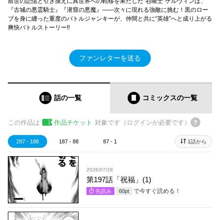
前世の記憶と引き換えに異世界への転移を果たした“召喚士”ケルヴィンは、
『古城の悪霊騎士』『潜窟の悪魔』――次々に現れる強敵に挑む！黒のロー
ブを身に纏った重度のバトルジャンキーが、仲間と共に“英雄”へと成り上がる
爽快バトルストーリー!!
ファンレターを送る
話の一覧
コミックス
の一覧
この作品は
作品チケット
対象です（ログインが必要です）
287 - 188
187 - 88
87 - 1
1話から
2026/07/28
第197話「祝福」(1)
で今すぐ読める！
先読み
60
pt