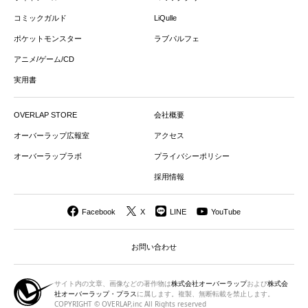
コミックガルド
LiQulle
ポケットモンスター
ラブパルフェ
アニメ/ゲーム/CD
実用書
OVERLAP STORE
会社概要
オーバーラップ広報室
アクセス
オーバーラップラボ
プライバシーポリシー
採用情報
Facebook
X
LINE
YouTube
お問い合わせ
サイト内の文章、画像などの著作物は
株式会社オーバーラップ
および
株式会
社オーバーラップ・プラス
に属します。複製、無断転載を禁止します。
COPYRIGHT © OVERLAP,inc All Rights reserved