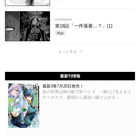
2026/04/04
第18話「一件落着…？」(1)
45
pt
もっと見る
最新刊情報
最新3巻7月20日発売！
灰の世界は神の眼で彩づく 3 ～俺だけ見えるス
テータスで、最弱から最強へ駆け上がる～