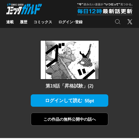
コミックガルド
"
検索
X
連載
履歴
コミックス
ログイン･登録
第19話「昇格試験」(2)
ログインして読む
55pt
この作品の
無料公開中の話へ