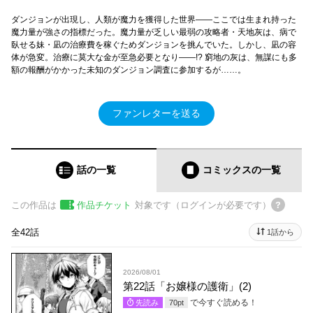
ダンジョンが出現し、人類が魔力を獲得した世界――ここでは生まれ持った
魔力量が強さの指標だった。魔力量が乏しい最弱の攻略者・天地灰は、病で
臥せる妹・凪の治療費を稼ぐためダンジョンを挑んでいた。しかし、凪の容
体が急変。治療に莫大な金が至急必要となり――!? 窮地の灰は、無謀にも多
額の報酬がかかった未知のダンジョン調査に参加するが……。
ファンレターを送る
話の一覧
コミックス
の一覧
この作品は
作品チケット
対象です（ログインが必要です）
全42話
1話から
2026/08/01
第22話「お嬢様の護衛」(2)
で今すぐ読める！
先読み
70
pt