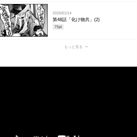
2026/01/14
第48話「化け物共」(2)
75
pt
もっと見る