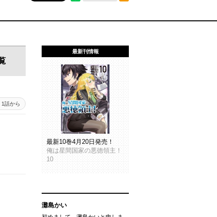
最新刊情報
覧
1話から
最新10巻4月20日発売！
俺は星間国家の悪徳領主！
10
灘島かい
初めまして。灘島かいと申しま