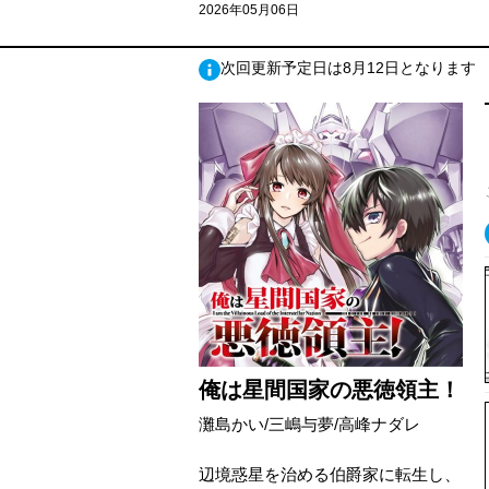
2026年05月06日
次回更新予定日は8月12日となります
俺は星間国家の悪徳領主！
灘島かい/三嶋与夢/高峰ナダレ
辺境惑星を治める伯爵家に転生し、