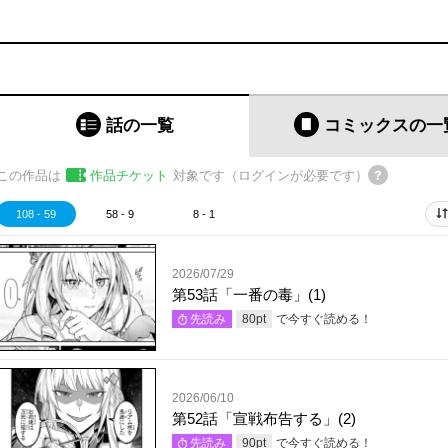
話の一覧
コミックス
の一
この作品は
作品チケット
対象です（ログインが必要です）
108 - 59
58 - 9
8 - 1
2026/07/29
第53話「一番の毒」(1)
で今すぐ読める！
先読み
80
pt
2026/06/10
第52話「宣戦布告する」(2)
で今すぐ読める！
先読み
90
pt