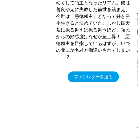
幼くして領主となったリアム。彼は
善良ゆえに失敗した前世を踏まえ、
今世は「悪徳領主」となって好き勝
手生きると決めていた。しかし破天
荒に振る舞えば振る舞うほど、領民
からの好感度はなぜか急上昇！ 悪
徳領主を目指しているはずが、いつ
の間にか名君と勘違いされてしまい
――!?
ファンレターを送る