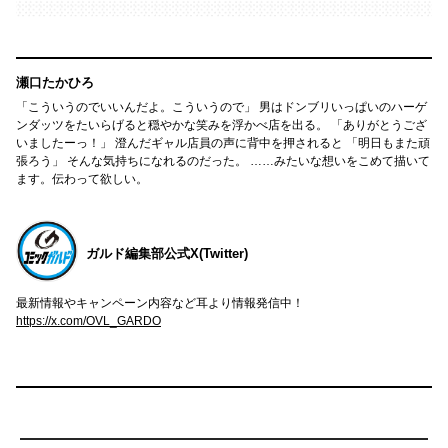
瀬口たかひろ
「こういうのでいいんだよ。こういうので」 男はドンブリいっぱいのハーゲ
ンダッツをたいらげると穏やかな笑みを浮かべ店を出る。 「ありがとうござ
いましたーっ！」 澄んだギャル店員の声に背中を押されると 「明日もまた頑
張ろう」 そんな気持ちになれるのだった。 ……みたいな想いをこめて描いて
ます。伝わって欲しい。
ガルド編集部公式X(Twitter)
最新情報やキャンペーン内容など耳より情報発信中！
https://x.com/OVL_GARDO