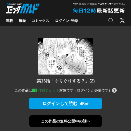
コミックガルド
"
検索
X
連載
履歴
コミックス
ログイン･登録
第13話「ぐりぐりする？」(2)
この作品は
作品チケット
対象です（ログインが必要です）
ログインして読む
45pt
この作品の
無料公開中の話へ