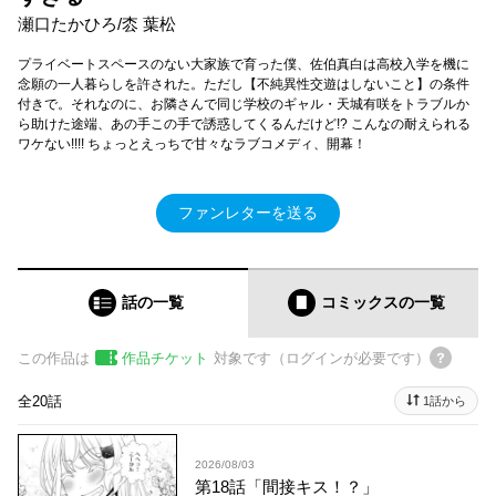
瀬口たかひろ/枩 葉松
プライベートスペースのない大家族で育った僕、佐伯真白は高校入学を機に
念願の一人暮らしを許された。ただし【不純異性交遊はしないこと】の条件
付きで。それなのに、お隣さんで同じ学校のギャル・天城有咲をトラブルか
ら助けた途端、あの手この手で誘惑してくるんだけど!? こんなの耐えられる
ワケない!!!! ちょっとえっちで甘々なラブコメディ、開幕！
ファンレターを送る
話の一覧
コミックス
の一覧
この作品は
作品チケット
対象です（ログインが必要です）
全20話
1話から
2026/08/03
第18話「間接キス！？」