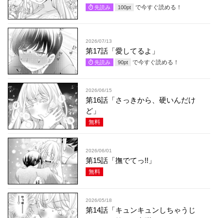
で今すぐ読める！
先読み
100
pt
2026/07/13
第17話「愛してるよ」
で今すぐ読める！
先読み
90
pt
2026/06/15
第16話「さっきから、硬いんだけ
ど」
無料
2026/06/01
第15話「撫でてっ!!」
無料
2026/05/18
第14話「キュンキュンしちゃうじ