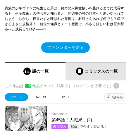
貴族の少年ヴァンに転生した男は、努力の末神童扱いを受けるまでに成長す
るも「生産魔術」の持ち主と知れると、即辺境の村の領主へと追いやられて
しまう。しかし、役立たずと呼ばれた魔術は、材料さえあれば何でも生産で
きるまさに規格外！ 前世の知識とチート魔術で、小さく貧しい村は巨大都
市へと成長してゆき――!?
ファンレターを送る
話の一覧
コミックス
の一覧
この作品は
作品チケット
対象です（ログインが必要です）
112 - 63
62 - 13
12 - 1
1話から
2026/08/06
第45話「大戦果」(2)
で今すぐ読める！
先読み
80
pt