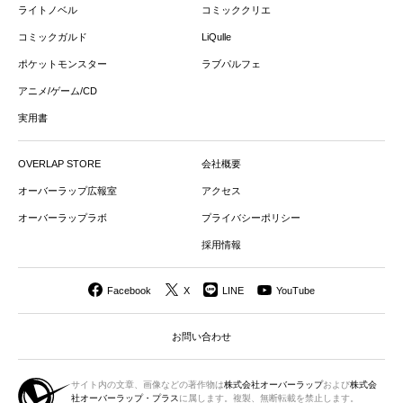
ライトノベル
コミッククリエ
コミックガルド
LiQulle
ポケットモンスター
ラブパルフェ
アニメ/ゲーム/CD
実用書
OVERLAP STORE
会社概要
オーバーラップ広報室
アクセス
オーバーラップラボ
プライバシーポリシー
採用情報
Facebook
X
LINE
YouTube
お問い合わせ
サイト内の文章、画像などの著作物は
株式会社オーバーラップ
および
株式会
社オーバーラップ・プラス
に属します。複製、無断転載を禁止します。