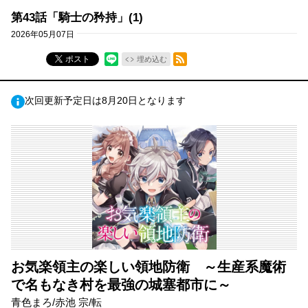
第43話「騎士の矜持」(1)
2026年05月07日
RSSフィード
ポスト
埋め込む
次回更新予定日は8月20日となります
お気楽領主の楽しい領地防衛 ～生産系魔術
で名もなき村を最強の城塞都市に～
青色まろ/赤池 宗/転