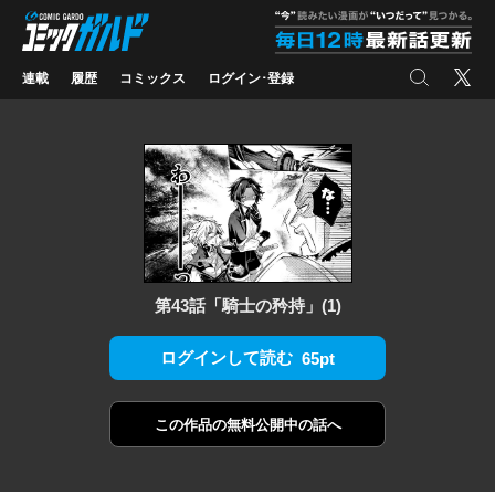
コミックガルド
"
検索
X
連載
履歴
コミックス
ログイン･登録
第43話「騎士の矜持」(1)
ログインして読む
65pt
この作品の
無料公開中の話へ