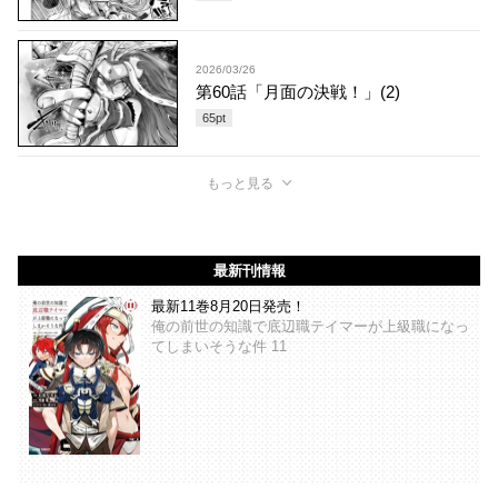
2026/03/26
第60話「月面の決戦！」(2)
65
pt
もっと見る
最新刊情報
最新11巻8月20日発売！
俺の前世の知識で底辺職テイマーが上級職になっ
てしまいそうな件 11