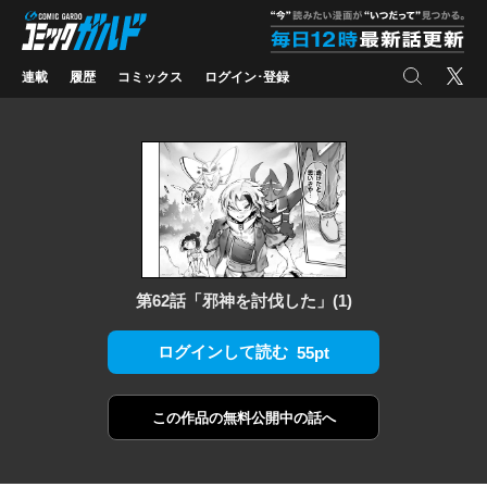
コミックガルド
"
検索
X
連載
履歴
コミックス
ログイン･登録
第62話「邪神を討伐した」(1)
ログインして読む
55pt
この作品の
無料公開中の話へ