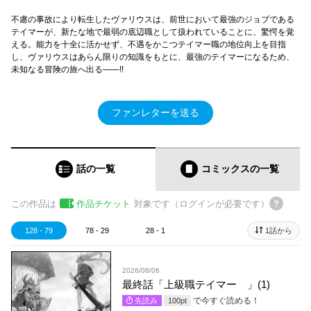
不慮の事故により転生したヴァリウスは、前世において最強のジョブである
テイマーが、新たな地で最弱の底辺職として扱われていることに、驚愕を覚
える。能力を十全に活かせず、不遇をかこつテイマー職の地位向上を目指
し、ヴァリウスはあらん限りの知識をもとに、最強のテイマーになるため、
未知なる冒険の旅へ出る――!!
ファンレターを送る
話の一覧
コミックス
の一覧
この作品は
作品チケット
対象です（ログインが必要です）
128 - 79
78 - 29
28 - 1
1話から
2026/08/06
最終話「上級職テイマー 」(1)
で今すぐ読める！
先読み
100
pt