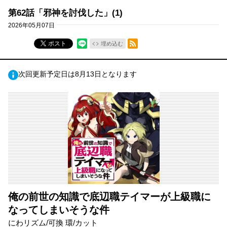
第62話「邪神を討伐した」(1)
2026年05月07日
RSSフィード
ポスト
埋め込む
次回更新予定日は8月13日となります
俺の前世の知識で底辺職テイマーが上級職に
なってしまいそうな件
にわリズム/可換 環/カット