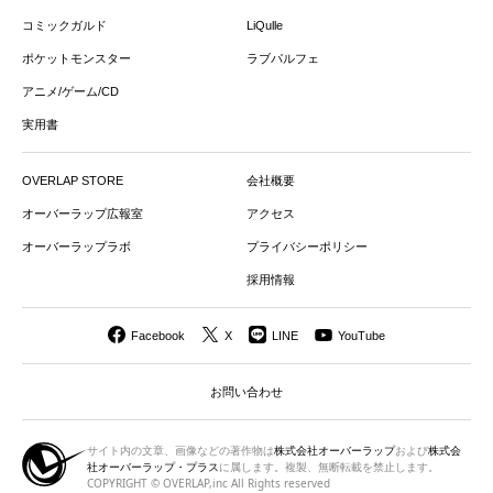
コミックガルド
LiQulle
ポケットモンスター
ラブパルフェ
アニメ/ゲーム/CD
実用書
OVERLAP STORE
会社概要
オーバーラップ広報室
アクセス
オーバーラップラボ
プライバシーポリシー
採用情報
Facebook
X
LINE
YouTube
お問い合わせ
サイト内の文章、画像などの著作物は
株式会社オーバーラップ
および
株式会
社オーバーラップ・プラス
に属します。複製、無断転載を禁止します。
COPYRIGHT © OVERLAP,inc All Rights reserved