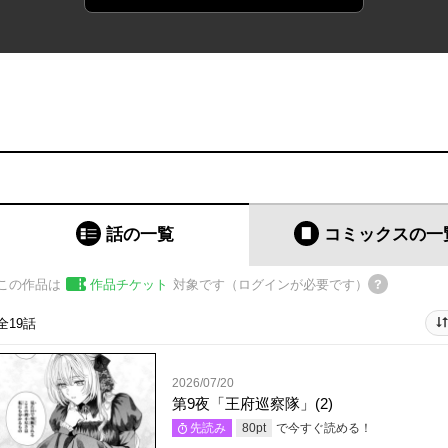
話の一覧
コミックス
の一
この作品は
作品チケット
対象です（ログインが必要です）
全19話
2026/07/20
第9夜「王府巡察隊」(2)
で今すぐ読める！
先読み
80
pt