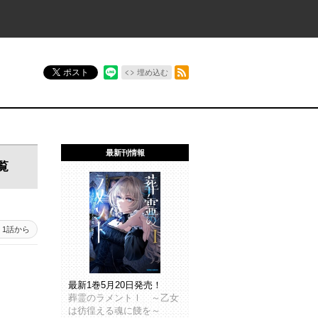
RSSフィード
ポスト
埋め込む
最新刊情報
覧
1話から
最新1巻5月20日発売！
葬霊のラメントⅠ ～乙女
は彷徨える魂に餞を～