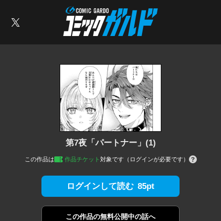
コミックガルド
索
X
第7夜「パートナー」(1)
この作品は
作品チケット
対象です（ログインが必要です）
85pt
ログインして読む
この作品の
無料公開中の話へ