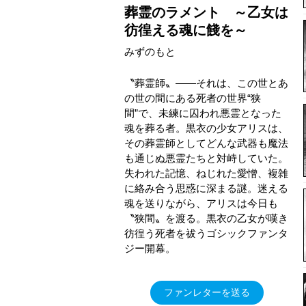
葬霊のラメント ～乙女は
彷徨える魂に餞を～
みずのもと
〝葬霊師〟――それは、この世とあ
の世の間にある死者の世界“狭
間”で、未練に囚われ悪霊となった
魂を葬る者。黒衣の少女アリスは、
その葬霊師としてどんな武器も魔法
も通じぬ悪霊たちと対峙していた。
失われた記憶、ねじれた愛憎、複雑
に絡み合う思惑に深まる謎。迷える
魂を送りながら、アリスは今日も
〝狭間〟を渡る。黒衣の乙女が嘆き
彷徨う死者を祓うゴシックファンタ
ジー開幕。
ファンレターを送る