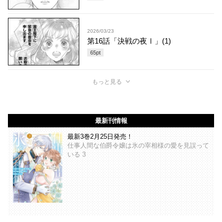
2026/03/23
第16話「決戦の夜Ⅰ」(1)
65
pt
もっと見る
最新刊情報
最新3巻2月25日発売！
仕事人間な伯爵令嬢は氷の宰相様の愛を見誤って
いる 3