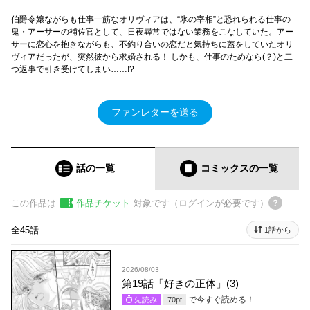
伯爵令嬢ながらも仕事一筋なオリヴィアは、“氷の宰相”と恐れられる仕事の
鬼・アーサーの補佐官として、日夜尋常ではない業務をこなしていた。アー
サーに恋心を抱きながらも、不釣り合いの恋だと気持ちに蓋をしていたオリ
ヴィアだったが、突然彼から求婚される！ しかも、仕事のためなら(？)と二
つ返事で引き受けてしまい……!?
ファンレターを送る
話の一覧
コミックス
の一覧
この作品は
作品チケット
対象です（ログインが必要です）
全45話
1話から
2026/08/03
第19話「好きの正体」(3)
で今すぐ読める！
先読み
70
pt