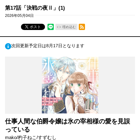
第17話「決戦の夜Ⅱ」(1)
2026年05月04日
RSSフィード
ポスト
埋め込む
次回更新予定日は8月17日となります
仕事人間な伯爵令嬢は氷の宰相様の愛を見誤
っている
mako/杓子ねこ/すずむし