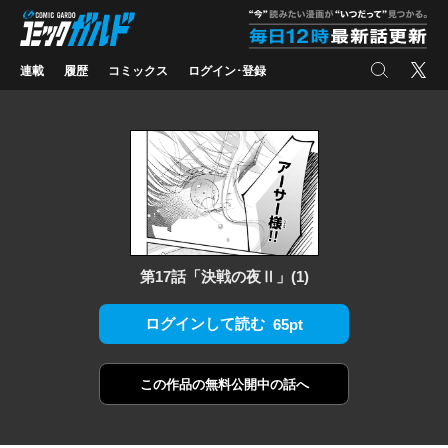
コミックガルド
"
検索
X
連載
履歴
コミックス
ログイン･登録
第17話「決戦の夜Ⅱ」(1)
ログインして読む
65pt
この作品の
無料公開中の話へ