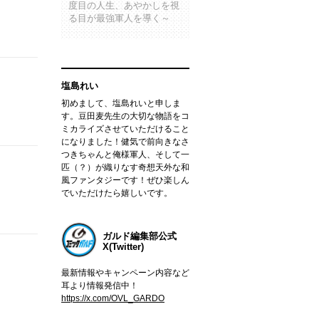
度目の人生、あやかしを視
る目が最強軍人を導く～
塩島れい
初めまして、塩島れいと申しま
す。豆田麦先生の大切な物語をコ
ミカライズさせていただけること
になりました！健気で前向きなさ
つきちゃんと俺様軍人、そして一
匹（？）が織りなす奇想天外な和
風ファンタジーです！ぜひ楽しん
でいただけたら嬉しいです。
ガルド編集部公式
X(Twitter)
最新情報やキャンペーン内容など
耳より情報発信中！
https://x.com/OVL_GARDO