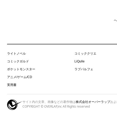
ヘ
ライトノベル
コミッククリエ
コミックガルド
LiQulle
ポケットモンスター
ラブパルフェ
アニメ/ゲーム/CD
実用書
サイト内の文章、画像などの著作物は
株式会社オーバーラップ
およ
COPYRIGHT © OVERLAP,inc All Rights reserved