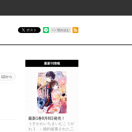
RSSフィード
ポスト
埋め込む
最新刊情報
1話から
最新1巻8月8日発売！
うすかわいちまいむこうが
わ 1 ～婚約破棄された二