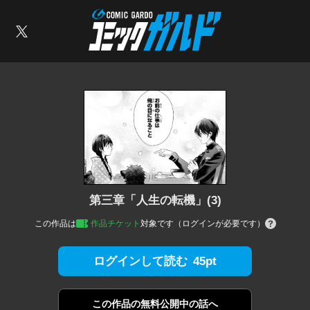
コミックガルド
索
X
第三章「人生の転機」(3)
この作品は
作品チケット
対象です（ログインが必要です）
45pt
ログインして読む
この作品の
無料公開中の話へ