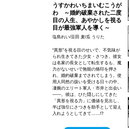
うすかわいちまいむこうが
わ ～婚約破棄された二度
目の人生、あやかしを視る
目が最強軍人を導く～
塩島れい/豆田 麦/瓜 うりた
“異形”を視る目のせいで、不気味が
られ生きてきた少女・さつき。彼女
は名家の長女として転生するも、魔
力がないせいで無能の烙印を押さ
れ、婚約破棄までされてしまう。使
用人同然の扱いを受ける日々の中、
凄腕のエリート軍人・市井と出会い
――。彼は、ひた隠しにしてきた
「異形を視る力」に価値を見出し、
半ば強引にさつきを助手として迎え
入れようとしてきて……!?