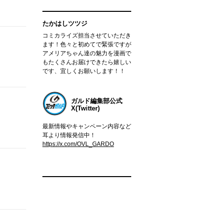
たかはしツツジ
コミカライズ担当させていただき
ます！色々と初めてで緊張ですが
アメリアちゃん達の魅力を漫画で
もたくさんお届けできたら嬉しい
です、宜しくお願いします！！
ガルド編集部公式
X(Twitter)
最新情報やキャンペーン内容など
耳より情報発信中！
https://x.com/OVL_GARDO