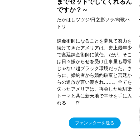
までセットでしてくれるん
ですか？～
たかはしツツジ/日之影ソラ/匈歌ハ
トリ
錬金術師になることを夢見て努力を
続けてきたアメリアは、史上最年少
で宮廷錬金術師に就任。だが、そこ
は日々嫌がらせを受け仕事量も尋常
じゃない超ブラック環境だった。さ
らに、婚約者から婚約破棄と宮廷か
らの追放が言い渡され……。全てを
失ったアメリアは、再会した幼馴染
トーマと共に新天地で幸せを手に入
れる――!?
ファンレターを送る