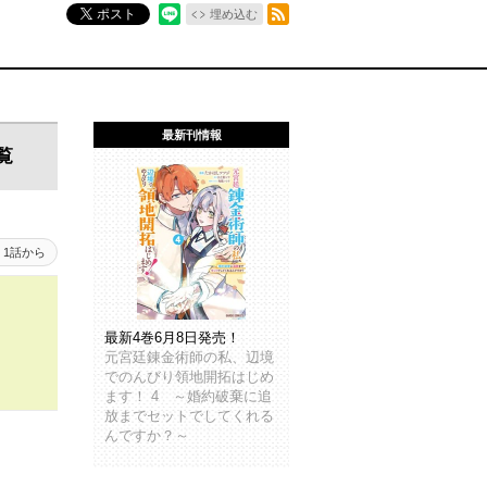
RSSフィード
ポスト
埋め込む
最新刊情報
覧
1話から
最新4巻6月8日発売！
元宮廷錬金術師の私、辺境
でのんびり領地開拓はじめ
ます！ 4 ～婚約破棄に追
放までセットでしてくれる
んですか？～