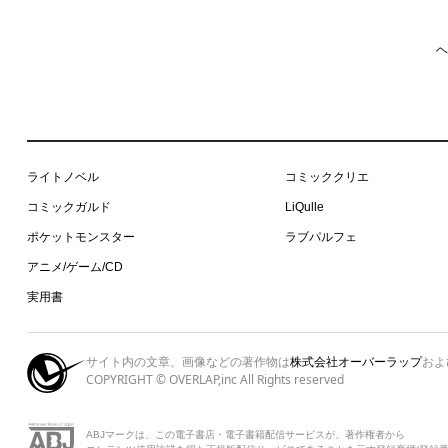
ヘ
ライトノベル
コミッククリエ
コミックガルド
LiQulle
ポケットモンスター
ラブパルフェ
アニメ/ゲーム/CD
実用書
サイト内の文章、画像などの著作物は
株式会社オーバーラップ
およ
COPYRIGHT © OVERLAP,inc All Rights reserved
ABJマークは、この電子書店・電子書籍配信サービスが、著作権者から