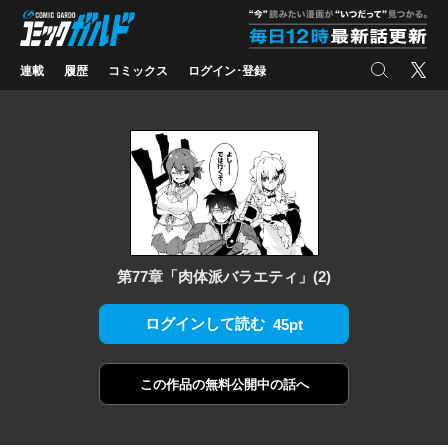
コミックガルド
"
検索
X
連載
履歴
コミックス
ログイン･登録
第77章「肉体派バラエティ」(2)
ログインして読む
45pt
この作品の
無料公開中の話へ