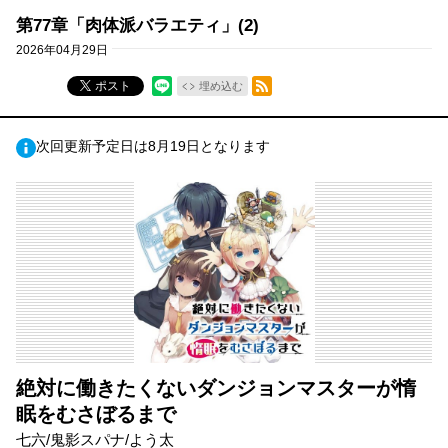
第77章「肉体派バラエティ」(2)
2026年04月29日
RSSフィード
ポスト
埋め込む
次回更新予定日は8月19日となります
絶対に働きたくないダンジョンマスターが惰
眠をむさぼるまで
七六/鬼影スパナ/よう太