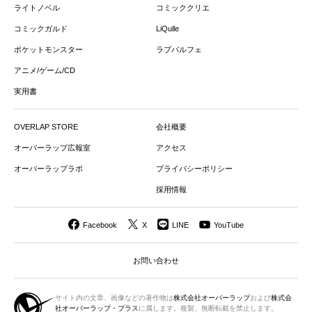
ライトノベル
コミッククリエ
コミックガルド
LiQulle
ポケットモンスター
ラブパルフェ
アニメ/ゲーム/CD
実用書
OVERLAP STORE
会社概要
オーバーラップ広報室
アクセス
オーバーラップラボ
プライバシーポリシー
採用情報
Facebook
X
LINE
YouTube
お問い合わせ
サイト内の文章、画像などの著作物は
株式会社オーバーラップ
および
株式会
社オーバーラップ・プラス
に属します。複製、無断転載を禁止します。