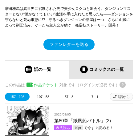
増田桂馬は異世界に召喚された先で美少女ロクコと出会う。ダンジョンマス
ターとなり“働かなくてもいい”生活を手に入れたと思ったら――ダンジョンを
守らないと死ぬ事態に!? 守るべきダンジョンの部屋は一つ、さらに山賊に
よって制圧済み。ぐーたら主人公が紡ぐ一発逆転ストーリー、開幕！
ファンレターを送る
話の一覧
コミックス
の一覧
この作品は
作品チケット
対象です（ログインが必要です）
157 - 108
107 - 58
57 - 8
7 - 1
1話から
2026/08/05
第80章「紙風船バトル」(2)
で今すぐ読める！
先読み
70
pt