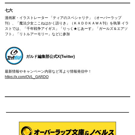
七六
漫画家・イラストレーター 「ティアのスペシャリテ」（オーバーラップ
刊）、「魔法少女ここねはかく語りき」（ＫＡＤＯＫＡＷＡ刊）を執筆 イラ
ストでは、「千年戦争アイギス」「りっく★じあーす」「ガールズ＆エアソ
フト」「リトルアーモリー」などに参加
ガルド編集部公式X(Twitter)
最新情報やキャンペーン内容など耳より情報発信中！
https://x.com/OVL_GARDO