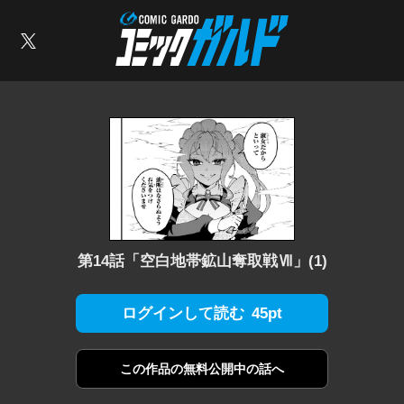
コミックガルド
索
X
第14話「空白地帯鉱山奪取戦Ⅶ」(1)
45pt
ログインして読む
この作品の
無料公開中の話へ