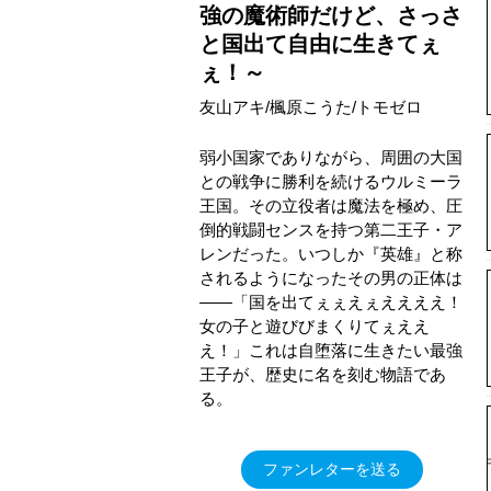
強の魔術師だけど、さっさ
と国出て自由に生きてぇ
ぇ！～
友山アキ/楓原こうた/トモゼロ
弱小国家でありながら、周囲の大国
との戦争に勝利を続けるウルミーラ
王国。その立役者は魔法を極め、圧
倒的戦闘センスを持つ第二王子・ア
レンだった。いつしか『英雄』と称
されるようになったその男の正体は
――「国を出てぇぇえぇええええ！
女の子と遊びびまくりてぇええ
え！」これは自堕落に生きたい最強
王子が、歴史に名を刻む物語であ
る。
ファンレターを送る