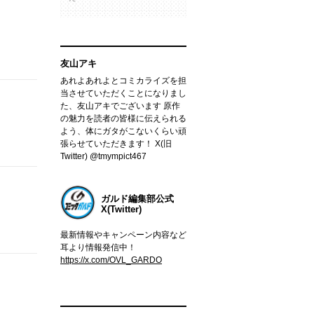
友山アキ
あれよあれよとコミカライズを担
当させていただくことになりまし
た、友山アキでございます 原作
の魅力を読者の皆様に伝えられる
よう、体にガタがこないくらい頑
張らせていただきます！ X(旧
Twitter) @tmympict467
ガルド編集部公式
X(Twitter)
最新情報やキャンペーン内容など
耳より情報発信中！
https://x.com/OVL_GARDO