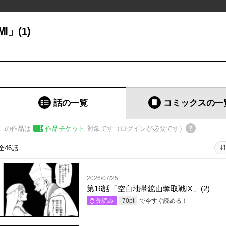
」(1)
話の一覧
コミックス
の一
この作品は
作品チケット
対象です（ログインが必要です）
全46話
2026/07/25
第16話「空白地帯鉱山奪取戦Ⅸ」(2)
で今すぐ読める！
先読み
70
pt