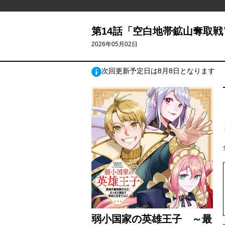
第14話「空白地帯鉱山奪取戦Ⅶ
2026年05月02日
次回更新予定日は8月8日となります
弱小国家の英雄王子 ～最