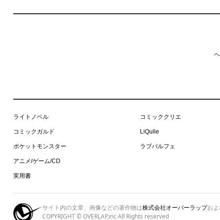
ヘ
ライトノベル
コミッククリエ
コミックガルド
LiQulle
ポケットモンスター
ラブパルフェ
アニメ/ゲーム/CD
実用書
サイト内の文章、画像などの著作物は
株式会社オーバーラップ
およ
COPYRIGHT © OVERLAP,inc All Rights reserved