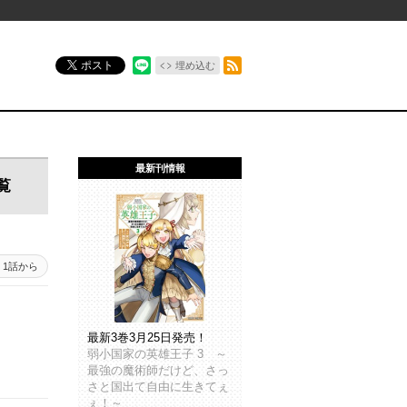
RSSフィード
ポスト
埋め込む
最新刊情報
覧
1話から
最新3巻3月25日発売！
弱小国家の英雄王子 3 ～
最強の魔術師だけど、さっ
さと国出て自由に生きてぇ
ぇ！～