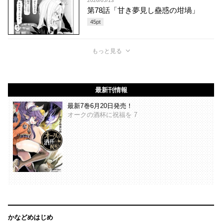
2026/05/13
第78話「甘き夢見し蠱惑の坩堝」
45
pt
もっと見る
最新刊情報
最新7巻6月20日発売！
オークの酒杯に祝福を 7
かなどめはじめ