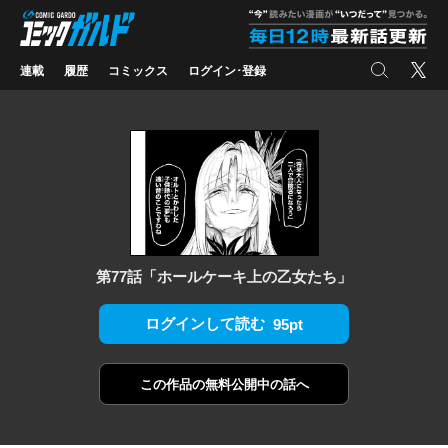
コミックガルド
"
検索
X
連載
履歴
コミックス
ログイン･登録
第77話「ホールケーキ上の乙女たち」
ログインして読む
95pt
この作品の
無料公開中の話へ