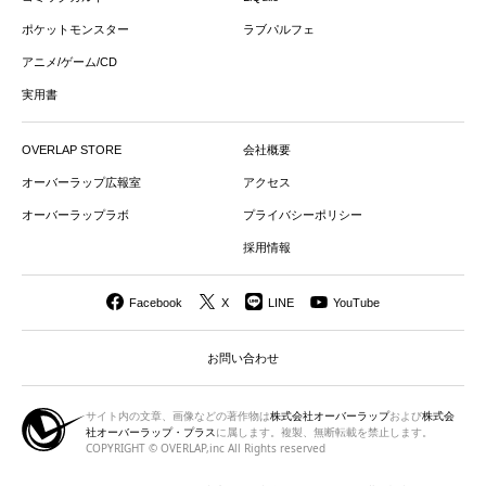
ポケットモンスター
ラブパルフェ
アニメ/ゲーム/CD
実用書
OVERLAP STORE
会社概要
オーバーラップ広報室
アクセス
オーバーラップラボ
プライバシーポリシー
採用情報
Facebook
X
LINE
YouTube
お問い合わせ
サイト内の文章、画像などの著作物は
株式会社オーバーラップ
および
株式会
社オーバーラップ・プラス
に属します。複製、無断転載を禁止します。
COPYRIGHT © OVERLAP,inc All Rights reserved