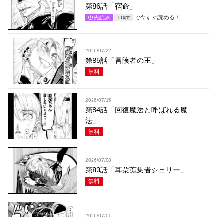
第86話「宿命」
で今すぐ読める！
先読み
110
pt
2026/07/22
第85話「冒険者の王」
無料
2026/07/15
第84話「回復魔法と呼ばれる魔
法」
無料
2026/07/08
第83話「耳朶蒐集者シェリー」
無料
2026/07/01