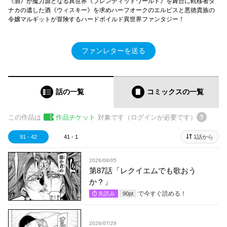
《酒》が魔力源となる異世界《ブレンディッドワールド》を舞台に転移者タ
ナカの遺した酒《ウィスキー》を求めハーフオークのエルピスと悪徳貴族の
令嬢マルギットが冒険するハードボイルド異世界ファンタジー！
ファンレターを送る
話の一覧
コミックス
の一覧
この作品は
作品チケット
対象です（ログインが必要です）
91 - 42
41 - 1
1話から
2026/08/05
第87話「レクイエムでも歌おう
か？」
で今すぐ読める！
先読み
90
pt
2026/07/29