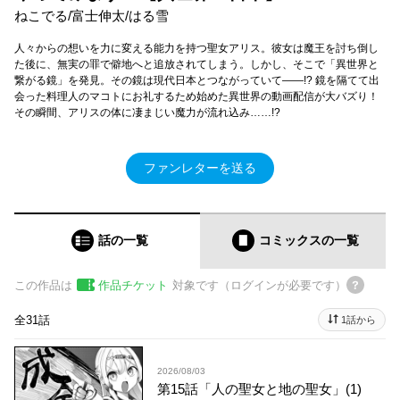
ねこでる/富士伸太/はる雪
人々からの想いを力に変える能力を持つ聖女アリス。彼女は魔王を討ち倒し
た後に、無実の罪で僻地へと追放されてしまう。しかし、そこで「異世界と
繋がる鏡」を発見。その鏡は現代日本とつながっていて――!? 鏡を隔てて出
会った料理人のマコトにお礼するため始めた異世界の動画配信が大バズり！
その瞬間、アリスの体に凄まじい魔力が流れ込み……!?
ファンレターを送る
話の一覧
コミックス
の一覧
この作品は
作品チケット
対象です（ログインが必要です）
全31話
1話から
2026/08/03
第15話「人の聖女と地の聖女」(1)