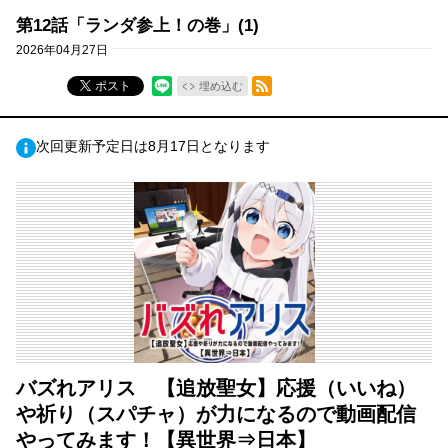
第12話「ランダ参上！の巻」(1)
2026年04月27日
RSSフィード
ポスト
埋め込む
次回更新予定日は8月17日となります
バズれアリス 【追放聖女】応援（いいね）
や祈り（スパチャ）が力になるので動画配信
やってみます！【異世界⇒日本】