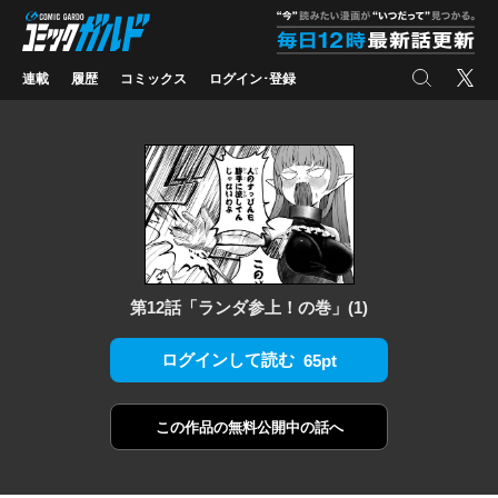
コミックガルド
"
検索
X
連載
履歴
コミックス
ログイン･登録
第12話「ランダ参上！の巻」(1)
ログインして読む
65pt
この作品の
無料公開中の話へ