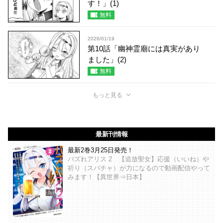
す！」(1)
無料
2026/01/19
第10話「幽神霊廟には真実があり
ました」(2)
無料
もっと見る
最新刊情報
最新2巻3月25日発売！
バズれアリス 2 【追放聖女】応援（いいね）や
祈り（スパチャ）が力になるので動画配信やって
みます！【異世界⇒日本】