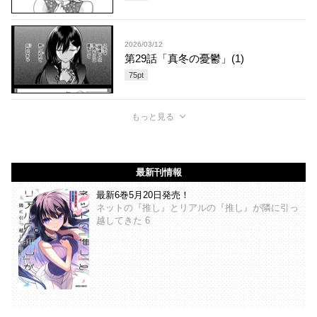
2026/03/12
第29話「真冬の憂鬱」(1)
75
pt
もっと見る
最新刊情報
最新6巻5月20日発売！
ネットの『推し』とリアルの『推し』が隣に引っ
越してきた 6