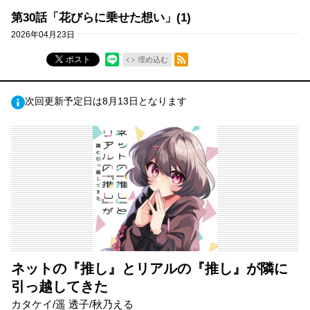
第30話「花びらに乗せた想い」(1)
2026年04月23日
RSSフィード
ポスト
埋め込む
次回更新予定日は8月13日となります
ネットの『推し』とリアルの『推し』が隣に
引っ越してきた
カタケイ/遥 透子/秋乃える