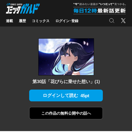
コミックガルド
"
検索
X
連載
履歴
コミックス
ログイン･登録
第30話「花びらに乗せた想い」(1)
ログインして読む
45pt
この作品の
無料公開中の話へ