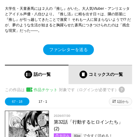
大学生・天童蒼馬には２人の『推し』がいた。大人気Vtuber・アンリエッタ
とアイドル声優・八住ひより。『推し活』に精を出す日々は、隣の部屋に
『推し』が引っ越してきたことで激変！ それも一人に留まらないようで!? だ
が、夢のような生活が始まると胸躍らせた蒼馬につきつけられたのは「残念
な現実」だった――。
ファンレターを送る
話の一覧
コミックス
の一覧
この作品は
作品チケット
対象です（ログインが必要です）
67 - 18
17 - 1
1話から
2026/07/30
第32話「行動するヒロインたち」
(2)
で今すぐ読める！
先読み
80
pt