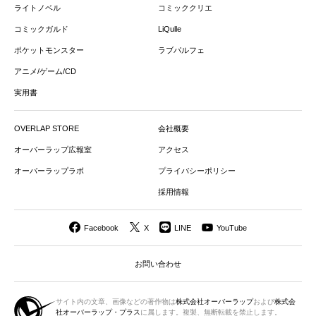
ライトノベル
コミッククリエ
コミックガルド
LiQulle
ポケットモンスター
ラブパルフェ
アニメ/ゲーム/CD
実用書
OVERLAP STORE
会社概要
オーバーラップ広報室
アクセス
オーバーラップラボ
プライバシーポリシー
採用情報
Facebook
X
LINE
YouTube
お問い合わせ
サイト内の文章、画像などの著作物は
株式会社オーバーラップ
および
株式会
社オーバーラップ・プラス
に属します。複製、無断転載を禁止します。