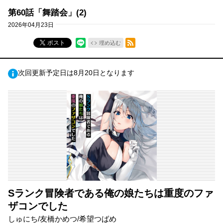
第60話「舞踏会」(2)
2026年04月23日
RSSフィード
ポスト
埋め込む
次回更新予定日は8月20日となります
Sランク冒険者である俺の娘たちは重度のファ
ザコンでした
しゅにち/友橋かめつ/希望つばめ