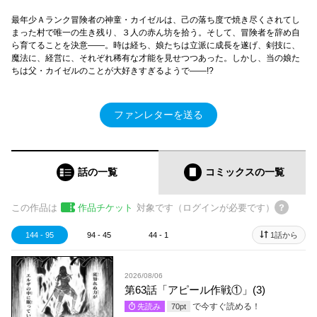
最年少Ａランク冒険者の神童・カイゼルは、己の落ち度で焼き尽くされてし
まった村で唯一の生き残り、３人の赤ん坊を拾う。そして、冒険者を辞め自
ら育てることを決意――。時は経ち、娘たちは立派に成長を遂げ、剣技に、
魔法に、経営に、それぞれ稀有な才能を見せつつあった。しかし、当の娘た
ちは父・カイゼルのことが大好きすぎるようで――!?
ファンレターを送る
話の一覧
コミックス
の一覧
この作品は
作品チケット
対象です（ログインが必要です）
144 - 95
94 - 45
44 - 1
1話から
2026/08/06
第63話「アピール作戦①」(3)
で今すぐ読める！
先読み
70
pt