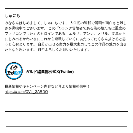
しゅにち
みなさんはじめまして、しゅにちです。 人生初の連載で漫画の面白さと難し
さを満喫中でございます。 この『Sランク冒険者である俺の娘たちは重度の
ファザコンでした』のヒロインである、エルザ、アンナ、メリル。文章から
にじみ出るかわいさにこれから連載していくにあたってたくさん描けると思
うと心おどります。 自分が出せる実力を最大出力してこの作品の魅力を出せ
たらなと思います。 何卒よろしくお願いいたします。
ガルド編集部公式X(Twitter)
最新情報やキャンペーン内容など耳より情報発信中！
https://x.com/OVL_GARDO