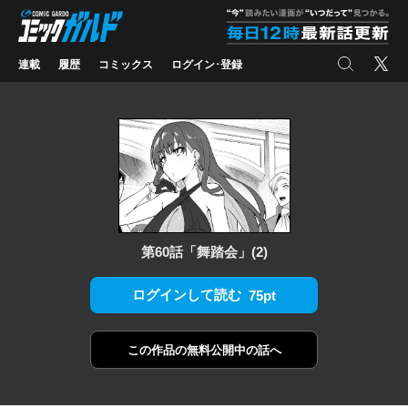
コミックガルド
"
検索
X
連載
履歴
コミックス
ログイン･登録
第60話「舞踏会」(2)
ログインして読む
75pt
この作品の
無料公開中の話へ