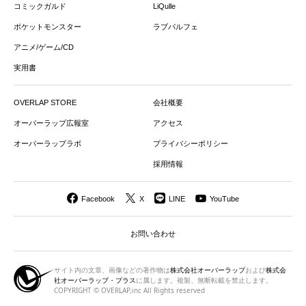
コミックガルド
LiQulle
ポケットモンスター
ラブパルフェ
アニメ/ゲーム/CD
実用書
OVERLAP STORE
会社概要
オーバーラップ広報室
アクセス
オーバーラップラボ
プライバシーポリシー
採用情報
Facebook
X
LINE
YouTube
お問い合わせ
サイト内の文章、画像などの著作物は
株式会社オーバーラップ
および
株式会
社オーバーラップ・プラス
に属します。複製、無断転載を禁止します。
COPYRIGHT © OVERLAP,inc All Rights reserved