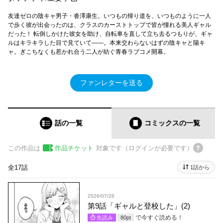
友達ゼロの陰キャ男子・沓澤康生。いつもの帰り道を、いつものように一人
で歩く彼が出会ったのは、クラスのカーストトップで皆が憧れる美人ギャル
だった！ 転倒しかけた彼女を助け、自転車を直して立ち去るつもりが、ギャ
ルはキラキラした目で見ていて――。本来交わらないはずの陰キャと陽キ
ャ。ぎこちなくも惹かれ合う二人が紡ぐ青春ラブコメ開幕。
ファンレターを送る
話の一覧
コミックス
の一覧
この作品は
作品チケット
対象です（ログインが必要です）
全17話
1話から
2026/07/26
第9話「ギャルと登校した」(2)
で今すぐ読める！
先読み
80
pt