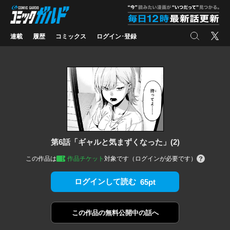
コミックガルド
"
検索
X
連載
履歴
コミックス
ログイン･登録
第6話「ギャルと気まずくなった」(2)
この作品は
作品チケット
対象です（ログインが必要です）
ログインして読む
65pt
この作品の
無料公開中の話へ