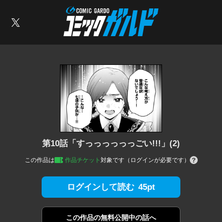
コミックガルド
索
X
第10話「すっっっっっっごい!!!」(2)
この作品は
作品チケット
対象です（ログインが必要です）
45pt
ログインして読む
この作品の
無料公開中の話へ