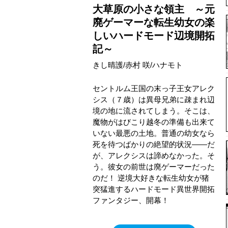
大草原の小さな領主 ～元
廃ゲーマーな転生幼女の楽
しいハードモード辺境開拓
記～
きし晴護/赤村 咲/ハナモト
セントルム王国の末っ子王女アレク
シス（７歳）は異母兄弟に疎まれ辺
境の地に流されてしまう。そこは、
魔物がはびこり越冬の準備も出来て
いない最悪の土地。普通の幼女なら
死を待つばかりの絶望的状況――だ
が、アレクシスは諦めなかった。そ
う。彼女の前世は廃ゲーマーだった
のだ！ 逆境大好きな転生幼女が猪
突猛進するハードモード異世界開拓
ファンタジー、開幕！