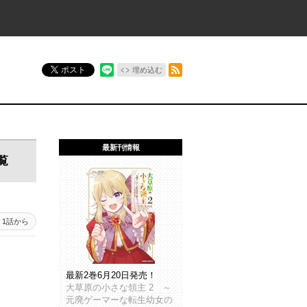
RSSフィード
ポスト
埋め込む
最新刊情報
覧
1話から
最新2巻6月20日発売！
大草原の小さな領主 2 ～
元廃ゲーマーな転生幼女の