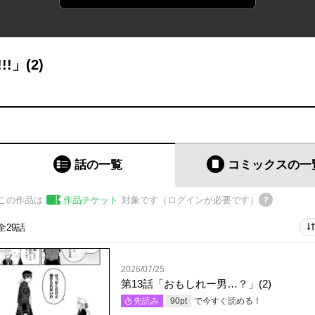
」(2)
話の一覧
コミックス
の一
この作品は
作品チケット
対象です（ログインが必要です）
全29話
2026/07/25
第13話「おもしれー男…？」(2)
で今すぐ読める！
先読み
90
pt