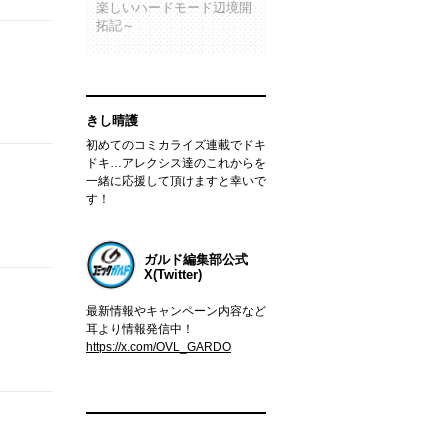
楽しいハードモード辺境開
拓記～
きし晴護
初めてのコミカライズ連載でドキ
ドキ…アレクシス達のこれからを
一緒に応援して頂けますと幸いで
す！
ガルド編集部公式
X(Twitter)
最新情報やキャンペーン内容など
耳より情報発信中！
https://x.com/OVL_GARDO