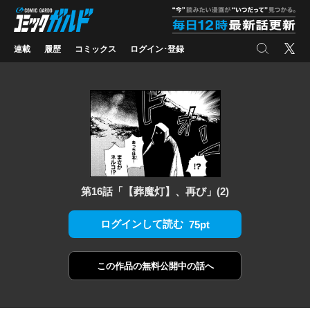
コミックガルド
"
検索
X
連載
履歴
コミックス
ログイン･登録
第16話「【葬魔灯】、再び」(2)
ログインして読む
75pt
この作品の
無料公開中の話へ