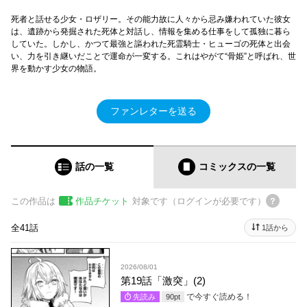
死者と話せる少女・ロザリー。その能力故に人々から忌み嫌われていた彼女
は、遺跡から発掘された死体と対話し、情報を集める仕事をして孤独に暮ら
していた。しかし、かつて最強と謳われた死霊騎士・ヒューゴの死体と出会
い、力を引き継いだことで運命が一変する。これはやがて“骨姫”と呼ばれ、世
界を動かす少女の物語。
ファンレターを送る
話の一覧
コミックス
の一覧
この作品は
作品チケット
対象です（ログインが必要です）
全41話
1話から
2026/08/01
第19話「激突」(2)
で今すぐ読める！
先読み
90
pt