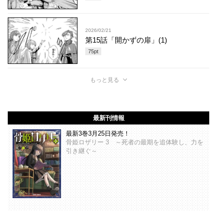
2026/02/21
第15話「開かずの扉」(1)
75
pt
もっと見る
最新刊情報
最新3巻3月25日発売！
骨姫ロザリー 3 ～死者の最期を追体験し、力を
引き継ぐ～