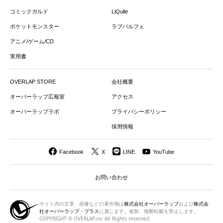
コミックガルド
LiQulle
ポケットモンスター
ラブパルフェ
アニメ/ゲーム/CD
実用書
OVERLAP STORE
会社概要
オーバーラップ広報室
アクセス
オーバーラップラボ
プライバシーポリシー
採用情報
Facebook
X
LINE
YouTube
お問い合わせ
サイト内の文章、画像などの著作物は
株式会社オーバーラップ
および
株式会
社オーバーラップ・プラス
に属します。複製、無断転載を禁止します。
COPYRIGHT © OVERLAP,inc All Rights reserved