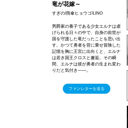
竜が花嫁～
すぎの/雨傘ヒョウゴ/LINO
男爵家の養子である少女エルナは虐
げられる日々の中で、自身の前世が
国を守護した竜だったことを思い出
す。かつて勇者を背に乗せ冒険した
記憶を胸に王宮に出向くと、エルナ
は若き国王クロスと邂逅。その瞬
間、エルナは彼が勇者の生まれ変わ
りだと気付き――。
ファンレターを送る