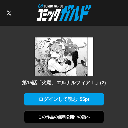
コミックガルド
索
X
第15話「火竜、エルナルフィアⅠ」(2)
55pt
ログインして読む
この作品の
無料公開中の話へ