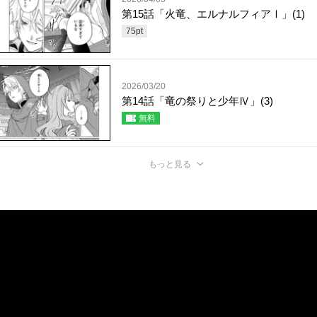
第15話「火竜、エルナルフィアⅠ」(1)
75
pt
2026/03/20
第14話「竜の祭りと少年Ⅳ」(3)
無料
もっと見る