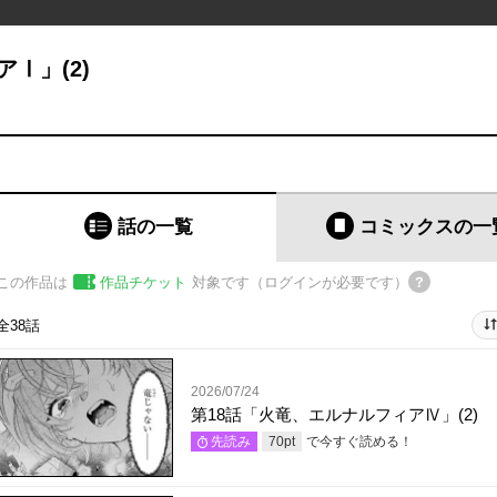
Ⅰ」(2)
話の一覧
コミックス
の一
この作品は
作品チケット
対象です（ログインが必要です）
全38話
2026/07/24
第18話「火竜、エルナルフィアⅣ」(2)
で今すぐ読める！
先読み
70
pt