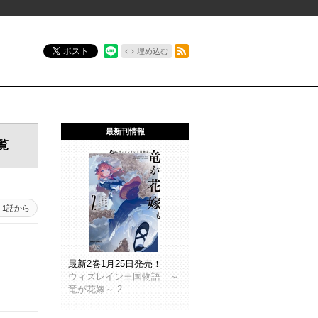
RSSフィード
ポスト
埋め込む
最新刊情報
覧
1話から
最新2巻1月25日発売！
ウィズレイン王国物語 ～
竜が花嫁～ 2