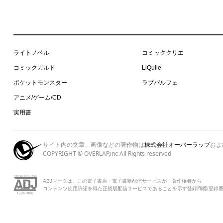
ライトノベル
コミッククリエ
コミックガルド
LiQulle
ポケットモンスター
ラブパルフェ
アニメ/ゲーム/CD
実用書
サイト内の文章、画像などの著作物は
株式会社オーバーラップ
およ
COPYRIGHT © OVERLAP,inc All Rights reserved
ABJマークは、この電子書店・電子書籍配信サービスが、著作権者から
コンテンツ使用許諾を得た正規版配信サービスであることを示す登録商標(登録番号 