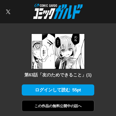
コミックガルド
索
X
第63話「友のためできること」(1)
55pt
ログインして読む
この作品の
無料公開中の話へ