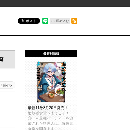
RSSフィード
ポスト
埋め込む
最新刊情報
覧
1話から
最新11巻8月20日発売！
追放者食堂へようこそ！
⑪ ～最強パーティーを追
放された料理人は、冒険者
食堂を開きます！～