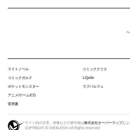
ヘ
ライトノベル
コミッククリエ
コミックガルド
LiQulle
ポケットモンスター
ラブパルフェ
アニメ/ゲーム/CD
実用書
サイト内の文章、画像などの著作物は
株式会社オーバーラップ
およ
COPYRIGHT © OVERLAP,inc All Rights reserved