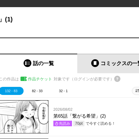
(1)
話の一覧
コミックス
の一
この作品は
作品チケット
対象です（ログインが必要です）
132 - 83
82 - 33
32 - 1
2026/08/02
第65話「繋がる希望」(2)
で今すぐ読める！
先読み
70
pt