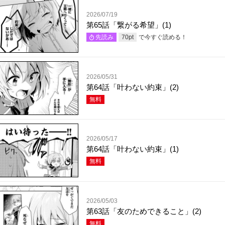
2026/07/19
第65話「繋がる希望」(1)
で今すぐ読める！
先読み
70
pt
2026/05/31
第64話「叶わない約束」(2)
無料
2026/05/17
第64話「叶わない約束」(1)
無料
2026/05/03
第63話「友のためできること」(2)
無料