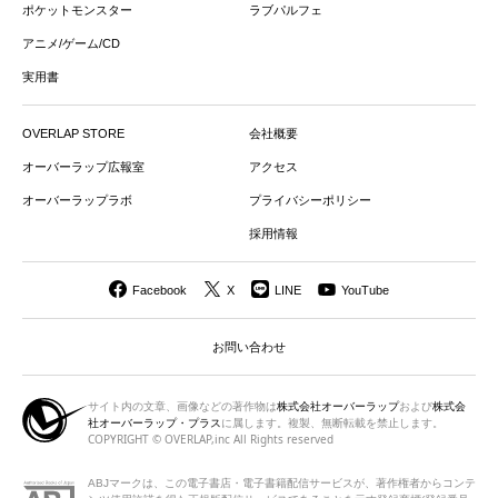
ポケットモンスター
ラブパルフェ
アニメ/ゲーム/CD
実用書
OVERLAP STORE
会社概要
オーバーラップ広報室
アクセス
オーバーラップラボ
プライバシーポリシー
採用情報
Facebook
X
LINE
YouTube
お問い合わせ
サイト内の文章、画像などの著作物は
株式会社オーバーラップ
および
株式会
社オーバーラップ・プラス
に属します。複製、無断転載を禁止します。
COPYRIGHT © OVERLAP,inc All Rights reserved
ABJマークは、この電子書店・電子書籍配信サービスが、著作権者から
コンテ