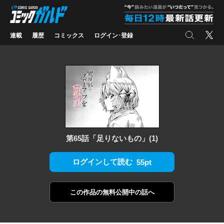
コミックガルド
"
検索
X
連載
履歴
コミックス
ログイン･登録
第65話「足りないもの」(1)
ログインして読む
55pt
この作品の
無料公開中の話へ