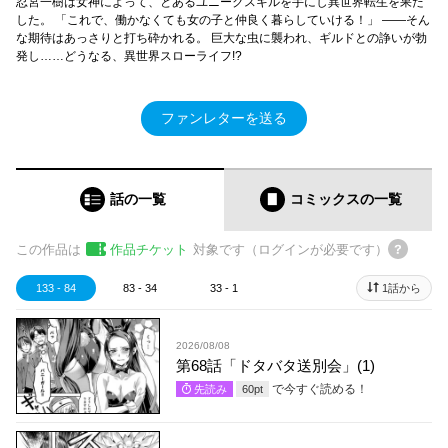
忍宮一樹は女神によって、とあるユニークスキルを手にし異世界転生を果た
した。 「これで、働かなくても女の子と仲良く暮らしていける！」 ――そん
な期待はあっさりと打ち砕かれる。 巨大な虫に襲われ、ギルドとの諍いが勃
発し……どうなる、異世界スローライフ!?
ファンレターを送る
話の一覧
コミックス
の一覧
この作品は
作品チケット
対象です（ログインが必要です）
133 - 84
83 - 34
33 - 1
1話から
2026/08/08
第68話「ドタバタ送別会」(1)
で今すぐ読める！
先読み
60
pt