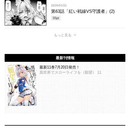
2026/01/31
第63話「紅い戦線VS守護者」(2)
55
pt
もっと見る
最新刊情報
最新11巻7月20日発売！
異世界でスローライフを（願望） 11