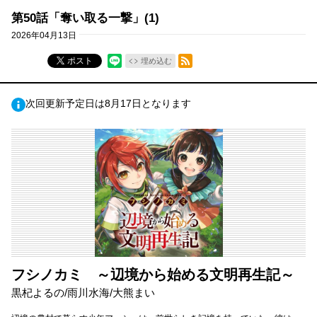
第50話「奪い取る一撃」(1)
2026年04月13日
RSSフィード
ポスト
埋め込む
次回更新予定日は8月17日となります
フシノカミ ～辺境から始める文明再生記～
黒杞よるの/雨川水海/大熊まい