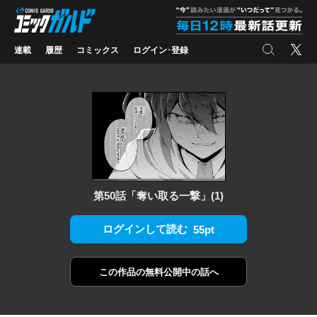
コミックガルド
"
検索
X
連載
履歴
コミックス
ログイン･登録
第50話「奪い取る一撃」(1)
ログインして読む
55pt
この作品の
無料公開中の話へ