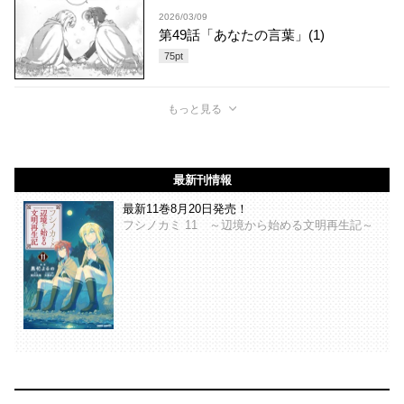
2026/03/09
第49話「あなたの言葉」(1)
75
pt
もっと見る
最新刊情報
最新11巻8月20日発売！
フシノカミ 11 ～辺境から始める文明再生記～