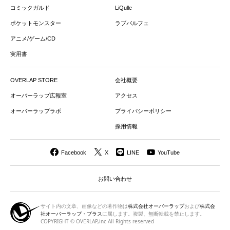
コミックガルド
LiQulle
ポケットモンスター
ラブパルフェ
アニメ/ゲーム/CD
実用書
OVERLAP STORE
会社概要
オーバーラップ広報室
アクセス
オーバーラップラボ
プライバシーポリシー
採用情報
Facebook
X
LINE
YouTube
お問い合わせ
サイト内の文章、画像などの著作物は
株式会社オーバーラップ
および
株式会
社オーバーラップ・プラス
に属します。複製、無断転載を禁止します。
COPYRIGHT © OVERLAP,inc All Rights reserved