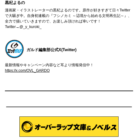
黒杞よるの
漫画家・イラストレーターの黒杞よるのです。原作が好きすぎて日々Twitter
で大騒ぎ中。自身初連載の『フシノカミ ～辺境から始める文明再生記～』、
全力で描いていきますので、お楽しみ頂ければ幸いです！
Twitter→@_y_kuroki_
ガルド編集部公式X(Twitter)
最新情報やキャンペーン内容など耳より情報発信中！
https://x.com/OVL_GARDO