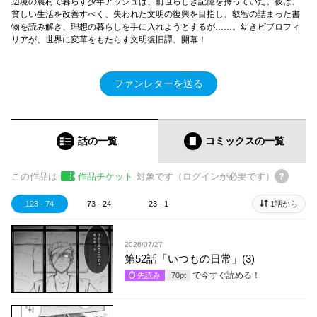
辺境の農村で暮らす少年アッシュは、前世らしき記憶を持っていた。彼は、
貧しい生活を改善すべく、失われた文明の復興を目指し、叡智の詰まった書
物を読み解き、理想の暮らしを手に入れようとするが……。幼きビブロフィ
リアが、世界に変革をもたらす文明復旧譚、開幕！
ファンレターを送る
話の一覧
コミックス
の一覧
この作品は
作品チケット
対象です（ログインが必要です）
123 - 74
73 - 24
23 - 1
1話から
2026/07/27
第52話「いつもの日常」(3)
で今すぐ読める！
先読み
70
pt