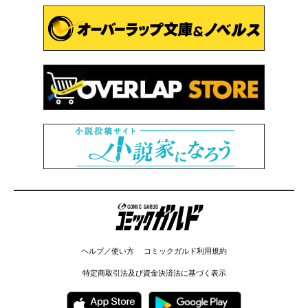
コミックガルド
ヘルプ／使い方
コミックガルド利用規約
特定商取引法及び資金決済法に基づく表示