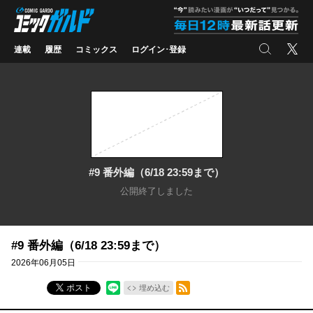
コミックガルド
"
検索
X
連載
履歴
コミックス
ログイン･登録
#9 番外編（6/18 23:59まで）
公開終了しました
#9 番外編（6/18 23:59まで）
2026年06月05日
RSSフィード
ポスト
埋め込む