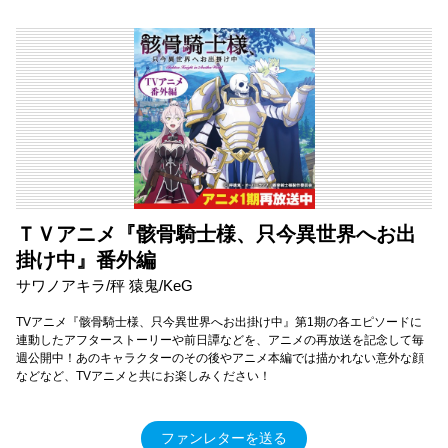
ＴＶアニメ『骸骨騎士様、只今異世界へお出
掛け中』番外編
サワノアキラ/秤 猿鬼/KeG
TVアニメ『骸骨騎士様、只今異世界へお出掛け中』第1期の各エピソードに
連動したアフターストーリーや前日譚などを、アニメの再放送を記念して毎
週公開中！あのキャラクターのその後やアニメ本編では描かれない意外な顔
などなど、TVアニメと共にお楽しみください！
ファンレターを送る