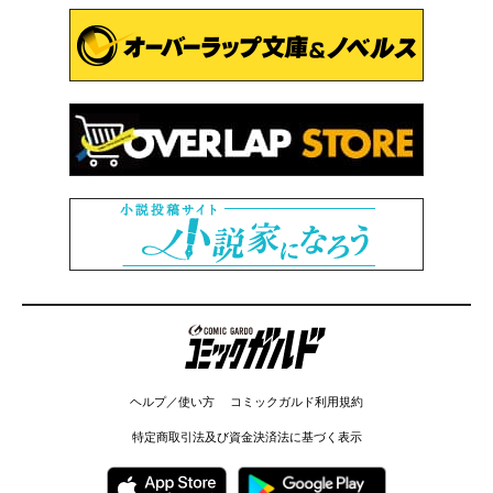
コミックガルド
ヘルプ／使い方
コミックガルド利用規約
特定商取引法及び資金決済法に基づく表示