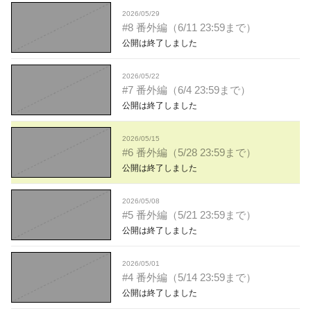
2026/05/29
#8 番外編（6/11 23:59まで）
公開は終了しました
2026/05/22
#7 番外編（6/4 23:59まで）
公開は終了しました
2026/05/15
#6 番外編（5/28 23:59まで）
公開は終了しました
2026/05/08
#5 番外編（5/21 23:59まで）
公開は終了しました
2026/05/01
#4 番外編（5/14 23:59まで）
公開は終了しました