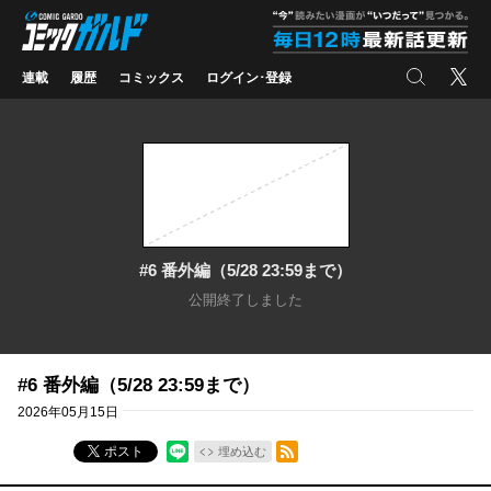
コミックガルド
"
検索
X
連載
履歴
コミックス
ログイン･登録
#6 番外編（5/28 23:59まで）
公開終了しました
#6 番外編（5/28 23:59まで）
2026年05月15日
RSSフィード
ポスト
埋め込む