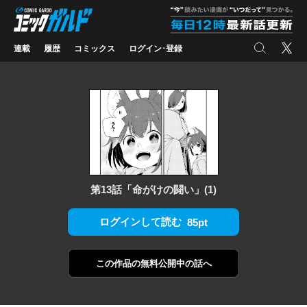
コミックガルド
"
検索
X
連載
履歴
コミックス
ログイン･登録
第13話「命がけの闘い」(1)
ログインして読む
85pt
この作品の
無料公開中の話へ