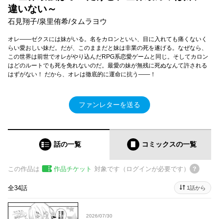
違いない～
石見翔子/泉里侑希/タムラヨウ
オレ――ゼクスには妹がいる。名をカロンといい、目に入れても痛くないく
らい愛おしい妹だ。だが、このままだと妹は非業の死を遂げる。なぜなら、
この世界は前世でオレがやり込んだRPG系恋愛ゲームと同じ。そしてカロン
はどのルートでも死を免れないのだ。最愛の妹が無残に死ぬなんて許される
はずがない！ だから、オレは徹底的に運命に抗う――！
ファンレターを送る
話の一覧
コミックス
の一覧
この作品は
作品チケット
対象です（ログインが必要です）
全34話
1話から
2026/07/30