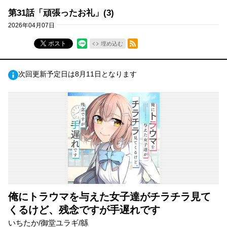
第31話「頑張ったお礼」(3)
2026年04月07日
RSSフィード
ポスト
埋め込む
次回更新予定日は8月11日となります
俺にトラウマを与えた女子達がチラチラ見て
くるけど、残念ですが手遅れです
いちたか/御堂ユラギ/緜