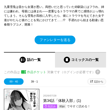
九重雪兎は昔から女運が悪い。両想いだと思っていた幼馴染にはフラれ、姉
には嫌われ、母親には疎まれ――度重なるトラウマの果てに感情がぶっ壊れ
てしまう。そんな雪兎が高校に入学したら、彼にトラウマを与えてきた女子
達がやたらと彼のことを気にかけてきて……!? 手遅れから始まる勘違い思
春期ラブコメ、開幕！
ファンレターを送る
話の一覧
コミックス
の一覧
この作品は
作品チケット
対象です（ログインが必要です）
89 - 40
39 - 1
1話から
2026/07/28
第34話「体験入部」(1)
で今すぐ読める！
先読み
80
pt