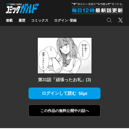
コミックガルド
"
検索
X
連載
履歴
コミックス
ログイン･登録
第31話「頑張ったお礼」(3)
ログインして読む
55pt
この作品の
無料公開中の話へ