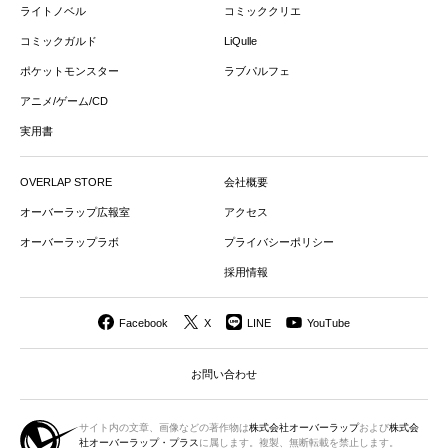
ライトノベル
コミッククリエ
コミックガルド
LiQulle
ポケットモンスター
ラブパルフェ
アニメ/ゲーム/CD
実用書
OVERLAP STORE
会社概要
オーバーラップ広報室
アクセス
オーバーラップラボ
プライバシーポリシー
採用情報
Facebook
X
LINE
YouTube
お問い合わせ
サイト内の文章、画像などの著作物は
株式会社オーバーラップ
および
株式会
社オーバーラップ・プラス
に属します。複製、無断転載を禁止します。