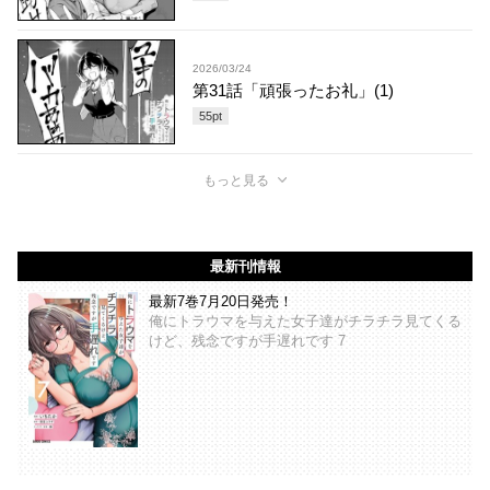
2026/03/24
第31話「頑張ったお礼」(1)
55
pt
もっと見る
最新刊情報
最新7巻7月20日発売！
俺にトラウマを与えた女子達がチラチラ見てくる
けど、残念ですが手遅れです 7