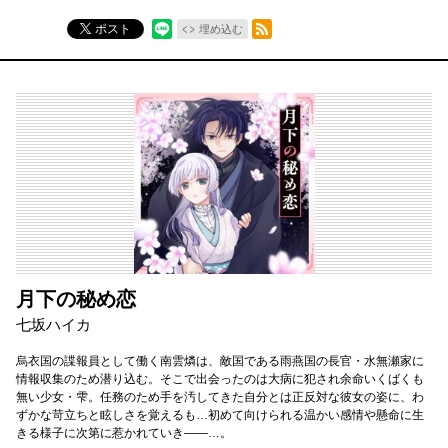
RSSフィード
ポスト
埋め込む
月下の秘め恋
七坂ハイカ
烏衣国の諜報員として働く南雲燐は、敵国である雨燕国の長官・水無瀬家に
情報収集のため潜り込む。そこで出会ったのは大病に犯され余命いくばくも
無い少女・雫。任務のため手を汚してきた自分とは正反対な彼女の姿に、わ
ずかな苛立ちと眩しさを覚えるも…初めて向けられる温かい感情や懸命に生
きる様子に次第に惹かれていき――…。