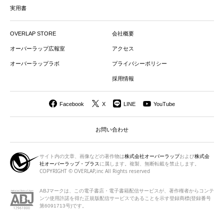
実用書
OVERLAP STORE
会社概要
オーバーラップ広報室
アクセス
オーバーラップラボ
プライバシーポリシー
採用情報
Facebook
X
LINE
YouTube
お問い合わせ
サイト内の文章、画像などの著作物は
株式会社オーバーラップ
および
株式会
社オーバーラップ・プラス
に属します。複製、無断転載を禁止します。
COPYRIGHT © OVERLAP,inc All Rights reserved
ABJマークは、この電子書店・電子書籍配信サービスが、著作権者から
コンテ
ンツ使用許諾を得た正規版配信サービスであることを示す登録商標(登録番号
第6091713号)です。