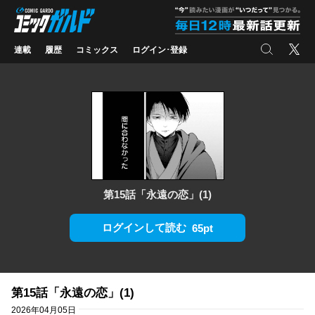
コミックガルド
"
検索
X
連載
履歴
コミックス
ログイン･登録
第15話「永遠の恋」(1)
ログインして読む
65pt
第15話「永遠の恋」(1)
2026年04月05日