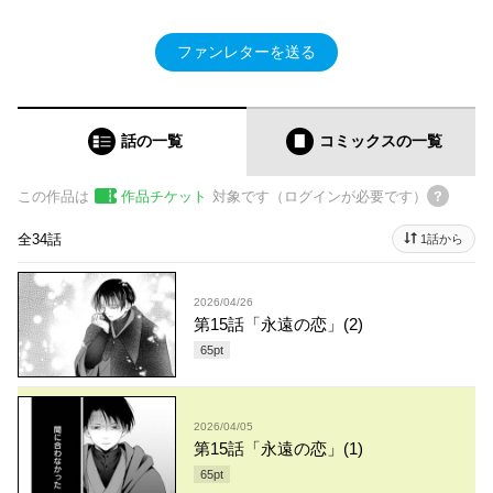
ファンレターを送る
話の一覧
コミックス
の一覧
この作品は
作品チケット
対象です（ログインが必要です）
全34話
1話から
2026/04/26
第15話「永遠の恋」(2)
65
pt
2026/04/05
第15話「永遠の恋」(1)
65
pt