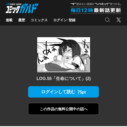
コミックガルド
"
検索
X
連載
履歴
コミックス
ログイン･登録
LOG.55「生命について」(2)
ログインして読む
75pt
この作品の
無料公開中の話へ