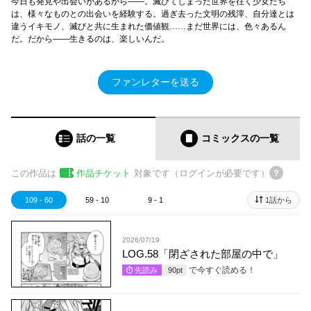
今日も発見や出会いがあるから――。滅びてしまった世界を往く少女たち
は、様々なものとの出会いを経験する。過ぎ去った文明の残滓、自分達とは
違うイキモノ、滅びと共に生まれた価値観……まだ世界には、色々あるん
だ。だから――生きるのは、楽しいんだ。
ファンレターを送る
話の一覧
コミックス
の一覧
この作品は
作品チケット
対象です（ログインが必要です）
109 - 60
59 - 10
9 - 1
1話から
2026/07/19
LOG.58「閉ざされた部屋の中で」
で今すぐ読める！
先読み
90
pt