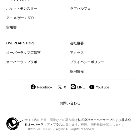
ポケットモンスター
ラブパルフェ
アニメ/ゲーム/CD
実用書
OVERLAP STORE
会社概要
オーバーラップ広報室
アクセス
オーバーラップラボ
プライバシーポリシー
採用情報
Facebook
X
LINE
YouTube
お問い合わせ
サイト内の文章、画像などの著作物は
株式会社オーバーラップ
および
株式会
社オーバーラップ・プラス
に属します。複製、無断転載を禁止します。
COPYRIGHT © OVERLAP,inc All Rights reserved