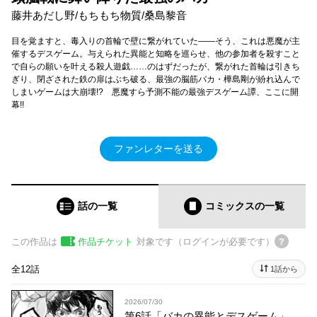
藤井あだし野/もちもち物質/桑島黎音
目を覚ますと、毒入りの首輪で壁に繋がれていた――そう、これは悪魔が主
催するデスゲーム。与えられた異能と知略を巡らせ、他の参加者を殺すこと
で自らの願いを叶える殺人遊戯……のはずだったが、繋がれた首輪は引きち
ぎり、閉ざされた鉄の扉はぶち破る、最強の脳筋バカ・樺島剛が紛れ込んで
しまいゲームは大崩壊!? 悪魔すら予測不能の最強デスゲーム譚、ここに開
幕!!
ファンレターを送る
話の一覧
コミックス
の一覧
この作品は
作品チケット
対象です（ログインが必要です）
全12話
1話から
2026/07/30
第6話「バカの異能とデスゲーム」