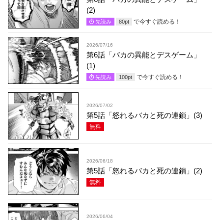
(2)
で今すぐ読める！
先読み
80
pt
2026/07/16
第6話「バカの異能とデスゲーム」
(1)
で今すぐ読める！
先読み
100
pt
2026/07/02
第5話「怒れるバカと死の連鎖」(3)
無料
2026/06/18
第5話「怒れるバカと死の連鎖」(2)
無料
2026/06/04