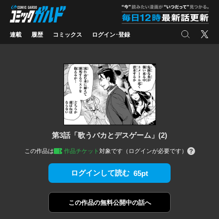
コミックガルド
"
検索
X
連載
履歴
コミックス
ログイン･登録
第3話「歌うバカとデスゲーム」(2)
この作品は
作品チケット
対象です（ログインが必要です）
ログインして読む
65pt
この作品の
無料公開中の話へ