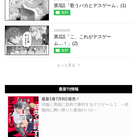
第3話「歌うバカとデスゲーム」(1)
無料
2026/03/05
第2話「こ、これがデスゲー
ム…！」(2)
無料
もっと見る
最新刊情報
最新1巻7月8日発売！
頭脳と異能に筋肉で勝利するデスゲーム 1 ～頭
脳戦に舞い降りた最強のバカ～