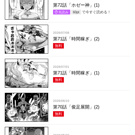
第72話「ホゼー神」(1)
で今すぐ読める！
先読み
60
pt
2026/07/08
第71話「時間稼ぎ」(2)
無料
2026/07/01
第71話「時間稼ぎ」(1)
無料
2026/06/10
第70話「俊足展開」(2)
無料