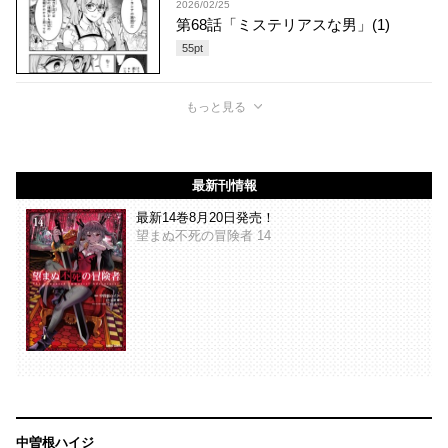
2026/02/25
第68話「ミステリアスな男」(1)
55
pt
もっと見る
最新刊情報
最新14巻8月20日発売！
望まぬ不死の冒険者 14
中曽根ハイジ