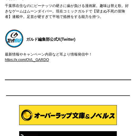
千葉県在住なのにピーナッツの硬さに歯が負ける漫画家。趣味は替え歌。好
きなゲームはムーンダイバー。現在コミックガルドで【望まぬ不死の冒険
者】連載中。足首が硬すぎて平地で捻挫をする能力を持つ。
ガルド編集部公式X(Twitter)
最新情報やキャンペーン内容など耳より情報発信中！
https://x.com/OVL_GARDO