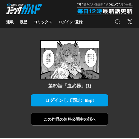
コミックガルド
"
検索
X
連載
履歴
コミックス
ログイン･登録
第69話「血武器」(1)
ログインして読む
65pt
この作品の
無料公開中の話へ