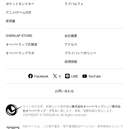
ポケットモンスター
ラブパルフェ
アニメ/ゲーム/CD
実用書
OVERLAP STORE
会社概要
オーバーラップ広報室
アクセス
オーバーラップラボ
プライバシーポリシー
採用情報
Facebook
X
LINE
YouTube
お問い合わせ
サイト内の文章、画像などの著作物は
株式会社オーバーラップ
および
株式会
社オーバーラップ・プラス
に属します。複製、無断転載を禁止します。
COPYRIGHT © OVERLAP,inc All Rights reserved
ABJマークは、この電子書店・電子書籍配信サービスが、著作権者から
コンテ