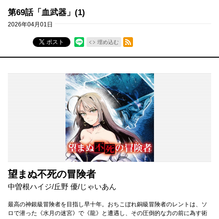
第69話「血武器」(1)
2026年04月01日
RSSフィード
ポスト
埋め込む
望まぬ不死の冒険者
中曽根ハイジ/丘野 優/じゃいあん
最高の神銀級冒険者を目指し早十年。おちこぼれ銅級冒険者のレントは、ソ
ロで潜った《水月の迷宮》で《龍》と遭遇し、その圧倒的な力の前に為す術