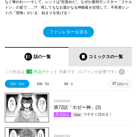
なく喰われ――そして、レントは“目覚めた”。なぜか最弱モンスター「スケル
トン」の姿で……!? 死してもなお遙かなる神銀級を目指して、不死者レン
トの『冒険』がいま、始まりを告げる！
ファンレターを送る
話の一覧
コミックス
の一覧
この作品は
作品チケット
対象です（ログインが必要です）
150 - 101
100 - 51
50 - 1
1話から
2026/08/05
第72話「ホゼー神」(2)
で今すぐ読める！
先読み
60
pt
2026/07/22