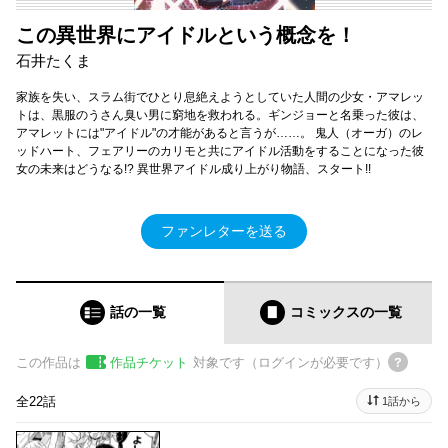
この異世界にアイドルという概念を！
石井たくま
家族を失い、スラム街でひとり息絶えようとしていた人間の少女・アマレッ
トは、黒服のうさん臭い男に窮地を救われる。ギンジョーと名乗った彼は、
アマレットには"アイドル"の才能があると言うが……。 鬼人（オーガ）のレ
ッドハート、フェアリーのカリモと共にアイドル活動をすることになった彼
女の未来はどうなる!? 異世界アイドル成り上がり物語、スタート!!
ファンレターを送る
話の一覧
コミックス
の一覧
この作品は
作品チケット
対象です（ログインが必要です）
全22話
1話から