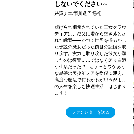
しないでください～
芹澤ナエ/雨川透子/黒裄
虐げられ幽閉されていた王女クラウ
ディアは、叔父に塔から突き落とさ
れた瞬間――かつて世界を揺るがし
た伝説の魔女だった前世の記憶を取
り戻す。実力も取り戻した彼女が願
ったのは復讐……ではなく悠々自適
な生活だった!? ちょっとワケあり
な黒髪の美少年ノアを従僕に迎え、
高度な魔法で何もかもが思うがまま
の人生を楽しむ快適生活、はじまり
ます！
ファンレターを送る