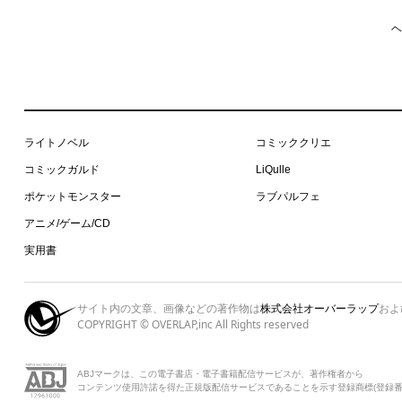
ヘ
ライトノベル
コミッククリエ
コミックガルド
LiQulle
ポケットモンスター
ラブパルフェ
アニメ/ゲーム/CD
実用書
サイト内の文章、画像などの著作物は
株式会社オーバーラップ
およ
COPYRIGHT © OVERLAP,inc All Rights reserved
ABJマークは、この電子書店・電子書籍配信サービスが、著作権者から
コンテンツ使用許諾を得た正規版配信サービスであることを示す登録商標(登録番号 