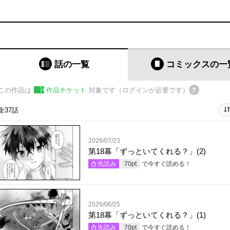
話の一覧
コミックス
の一
この作品は
作品チケット
対象です（ログインが必要です）
全37話
2026/07/23
第18幕「ずっといてくれる？」(2)
で今すぐ読める！
先読み
70
pt
2026/06/25
第18幕「ずっといてくれる？」(1)
で今すぐ読める！
先読み
70
pt