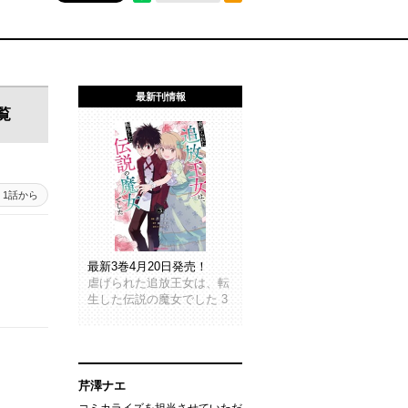
最新刊情報
覧
1話から
最新3巻4月20日発売！
虐げられた追放王女は、転
生した伝説の魔女でした 3
芹澤ナエ
コミカライズを担当させていただ