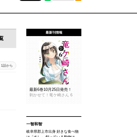
最新刊情報
覧
1話から
最新6巻10月25日発売！
剥かせて！竜ケ崎さん 6
一智和智
岐阜県郡上市出身 好きな食べ物
は「すし」 飼っている動物は