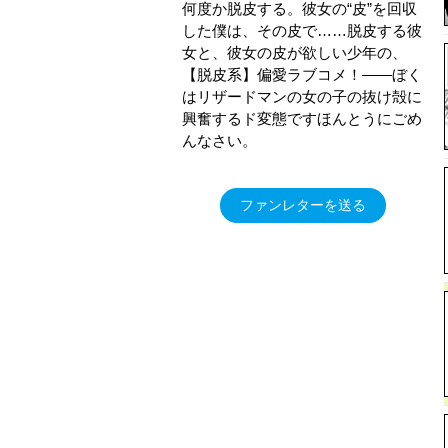
何度か脱皮する。彼女の“皮”を回収
した僕は、その皮で……脱皮する彼
女と、彼女の皮が欲しい少年の、
【脱皮系】偏愛ラブコメ！――ぼく
はリザードマンの女の子の抜け殻に
興奮するド変態ですほんとうにごめ
んなさい。
ファンレターを送る