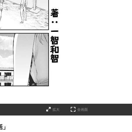
拡大
全画面
話」