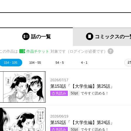
話の一覧
コミックス
の一
この作品は
作品チケット
対象です（ログインが必要です）
154 - 105
104 - 55
54 - 5
4 - 1
2026/07/17
第153話「【大学生編】第25話」
で今すぐ読める！
先読み
50
pt
2026/06/19
第152話「【大学生編】第24話」
で今すぐ読める！
先読み
50
pt