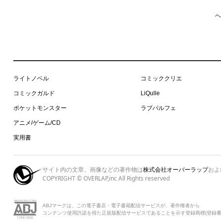
ヘ
ライトノベル
コミッククリエ
コミックガルド
LiQulle
ポケットモンスター
ラブパルフェ
アニメ/ゲーム/CD
実用書
サイト内の文章、画像などの著作物は
株式会社オーバーラップ
およ
COPYRIGHT © OVERLAP,inc All Rights reserved
ABJマークは、この電子書店・電子書籍配信サービスが、著作権者から
コンテンツ使用許諾を得た正規版配信サービスであることを示す登録商標(登録番号 