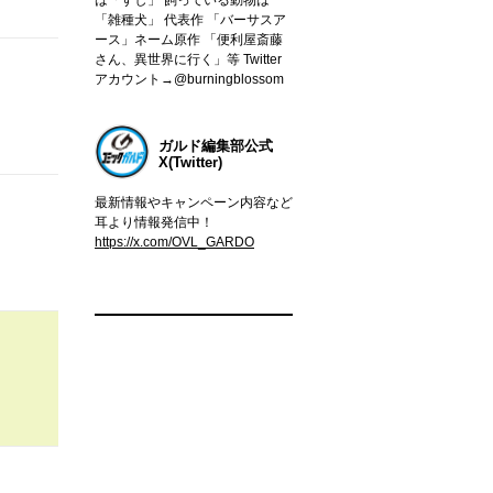
「雑種犬」 代表作 「バーサスア
ース」ネーム原作 「便利屋斎藤
さん、異世界に行く」等 Twitter
アカウント→@burningblossom
ガルド編集部公式
X(Twitter)
最新情報やキャンペーン内容など
耳より情報発信中！
https://x.com/OVL_GARDO