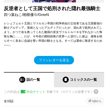
反逆者として王国で処刑された隠れ最強騎士
四つ葉ねこ/相模優斗/GreeN
レシュフェルト王国とヴァルカン帝国の戦争終結の立役者である王国最強の
騎士アルディア。英雄となったアルディアだったが、濡れ衣で処刑されてし
まう。かつて命を救ってくれた敵国の皇女ヴァルトルーネを守れなかった悔
恨を胸に……。だが、６年前の開戦前夜の世界へと逆行した彼は、後悔を晴
らすべく皇女に忠誠を誓い帝国の騎士となる。すべては運命に叛逆するため
――。
ファンレターを送る
話の一覧
コミックス
の一覧
この作品は
作品チケット
対象です（ログインが必要です）
全10話
1話から