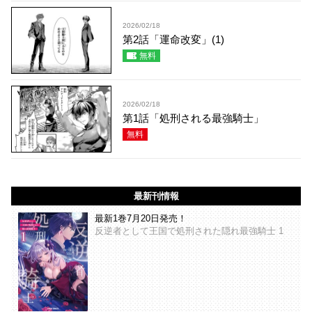
2026/02/18
第2話「運命改変」(1)
無料
2026/02/18
第1話「処刑される最強騎士」
無料
最新刊情報
最新1巻7月20日発売！
反逆者として王国で処刑された隠れ最強騎士 1