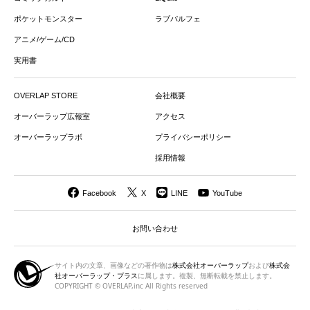
ポケットモンスター
ラブパルフェ
アニメ/ゲーム/CD
実用書
OVERLAP STORE
会社概要
オーバーラップ広報室
アクセス
オーバーラップラボ
プライバシーポリシー
採用情報
Facebook
X
LINE
YouTube
お問い合わせ
サイト内の文章、画像などの著作物は
株式会社オーバーラップ
および
株式会
社オーバーラップ・プラス
に属します。複製、無断転載を禁止します。
COPYRIGHT © OVERLAP,inc All Rights reserved