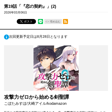
第19話「『恋の契約』」(2)
2026年03月06日
RSSフィード
ポスト
埋め込む
次回更新予定日は8月28日となります
攻撃力ゼロから始める剣聖譚
こぼたみすほ/大崎アイル/kodamazon