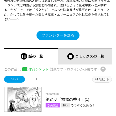
桁外れの防御魔法の才能には恵まれる一方、攻撃魔法の才能は皆無だったユ
ージン。彼は周囲から無能と揶揄され、逃げるように魔法学園へと入学す
る。だが、そこでは「役立たず」であった防御魔法が重宝され、あろうこと
か、かつて世界を統べた美しき魔王・エリーニュスのお世話係を任されてし
まい――!?
ファンレターを送る
話の一覧
コミックス
の一覧
この作品は
作品チケット
対象です（ログインが必要です）
51 - 2
1
1話から
2026/08/07
第24話「故郷の香り」(1)
で今すぐ読める！
先読み
90
pt