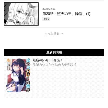
2026/03/20
第20話「堕天の王、降臨」(1)
75
pt
もっと見る
最新刊情報
最新4巻5月8日発売！
攻撃力ゼロから始める剣聖譚 4