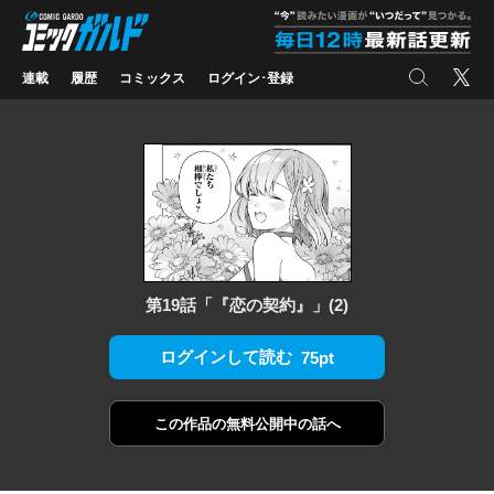
コミックガルド
"
検索
X
連載
履歴
コミックス
ログイン･登録
第19話「『恋の契約』」(2)
ログインして読む
75pt
この作品の
無料公開中の話へ