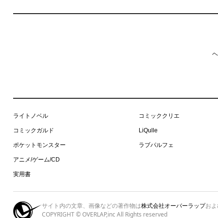
ヘ
ライトノベル
コミッククリエ
コミックガルド
LiQulle
ポケットモンスター
ラブパルフェ
アニメ/ゲーム/CD
実用書
サイト内の文章、画像などの著作物は
株式会社オーバーラップ
およ
COPYRIGHT © OVERLAP,inc All Rights reserved