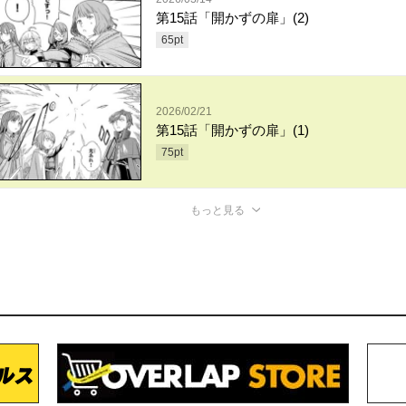
第15話「開かずの扉」(2)
65
pt
2026/02/21
第15話「開かずの扉」(1)
75
pt
もっと見る