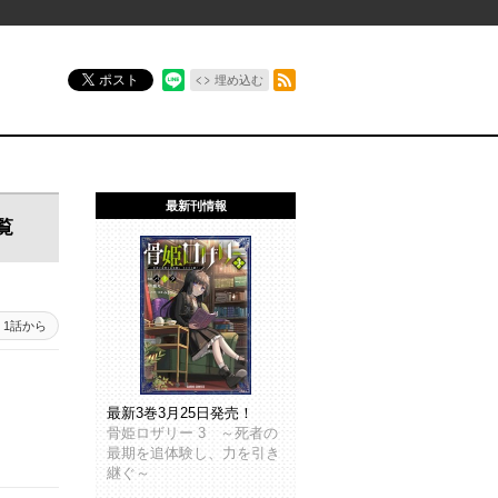
RSSフィード
ポスト
埋め込む
最新刊情報
覧
1話から
最新3巻3月25日発売！
骨姫ロザリー 3 ～死者の
最期を追体験し、力を引き
継ぐ～