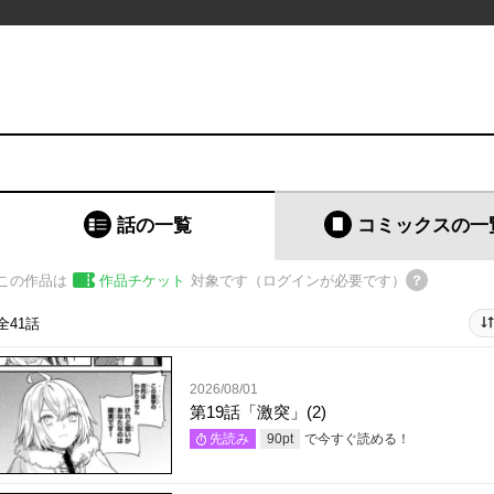
話の一覧
コミックス
の一
この作品は
作品チケット
対象です（ログインが必要です）
全41話
2026/08/01
第19話「激突」(2)
で今すぐ読める！
先読み
90
pt