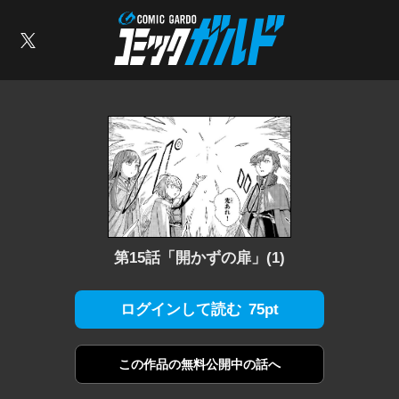
コミックガルド
索
X
第15話「開かずの扉」(1)
75pt
ログインして読む
この作品の
無料公開中の話へ