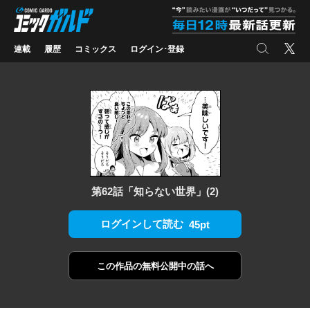
コミックガルド
"
検索
X
連載
履歴
コミックス
ログイン･登録
第62話「知らない世界」(2)
ログインして読む
45pt
この作品の
無料公開中の話へ