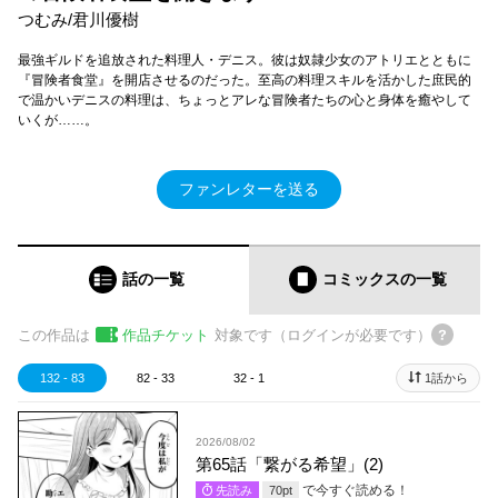
つむみ/君川優樹
最強ギルドを追放された料理人・デニス。彼は奴隷少女のアトリエとともに
『冒険者食堂』を開店させるのだった。至高の料理スキルを活かした庶民的
で温かいデニスの料理は、ちょっとアレな冒険者たちの心と身体を癒やして
いくが……。
ファンレターを送る
話の一覧
コミックス
の一覧
この作品は
作品チケット
対象です（ログインが必要です）
132 - 83
82 - 33
32 - 1
1話から
2026/08/02
第65話「繋がる希望」(2)
で今すぐ読める！
先読み
70
pt