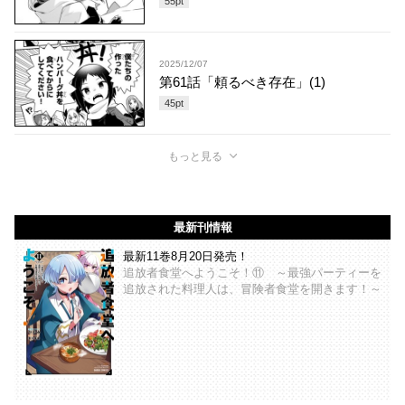
55
pt
2025/12/07
第61話「頼るべき存在」(1)
45
pt
もっと見る
最新刊情報
最新11巻8月20日発売！
追放者食堂へようこそ！⑪ ～最強パーティーを
追放された料理人は、冒険者食堂を開きます！～