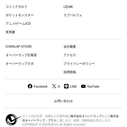
コミックガルド
LiQulle
ポケットモンスター
ラブパルフェ
アニメ/ゲーム/CD
実用書
OVERLAP STORE
会社概要
オーバーラップ広報室
アクセス
オーバーラップラボ
プライバシーポリシー
採用情報
Facebook
X
LINE
YouTube
お問い合わせ
サイト内の文章、画像などの著作物は
株式会社オーバーラップ
および
株式会
社オーバーラップ・プラス
に属します。複製、無断転載を禁止します。
COPYRIGHT © OVERLAP,inc All Rights reserved