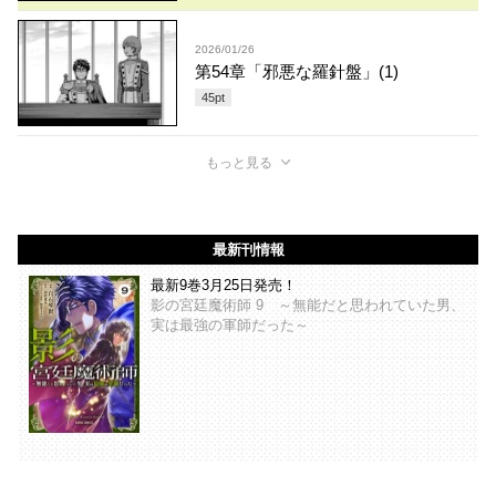
2026/01/26
第54章「邪悪な羅針盤」(1)
45
pt
もっと見る
最新刊情報
最新9巻3月25日発売！
影の宮廷魔術師 9 ～無能だと思われていた男、
実は最強の軍師だった～