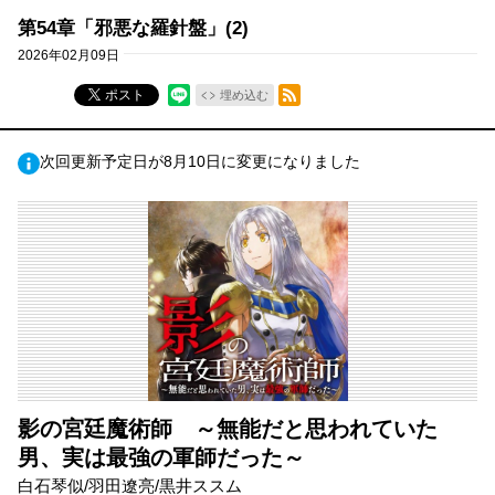
第54章「邪悪な羅針盤」(2)
2026年02月09日
RSSフィード
ポスト
埋め込む
次回更新予定日が8月10日に変更になりました
影の宮廷魔術師 ～無能だと思われていた
男、実は最強の軍師だった～
白石琴似/羽田遼亮/黒井ススム