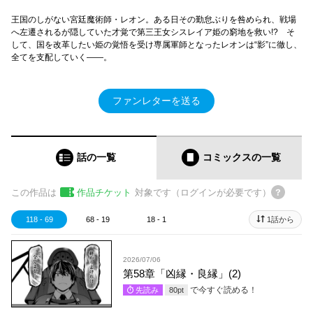
王国のしがない宮廷魔術師・レオン。ある日その勤怠ぶりを咎められ、戦場
へ左遷されるが隠していた才覚で第三王女シスレイア姫の窮地を救い!? そ
して、国を改革したい姫の覚悟を受け専属軍師となったレオンは“影”に徹し、
全てを支配していく――。
ファンレターを送る
話の一覧
コミックス
の一覧
この作品は
作品チケット
対象です（ログインが必要です）
118 - 69
68 - 19
18 - 1
1話から
2026/07/06
第58章「凶縁・良縁」(2)
で今すぐ読める！
先読み
80
pt