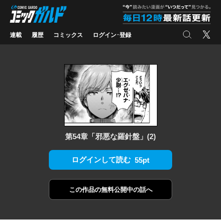
コミックガルド
"
検索
X
連載
履歴
コミックス
ログイン･登録
第54章「邪悪な羅針盤」(2)
ログインして読む
55pt
この作品の
無料公開中の話へ