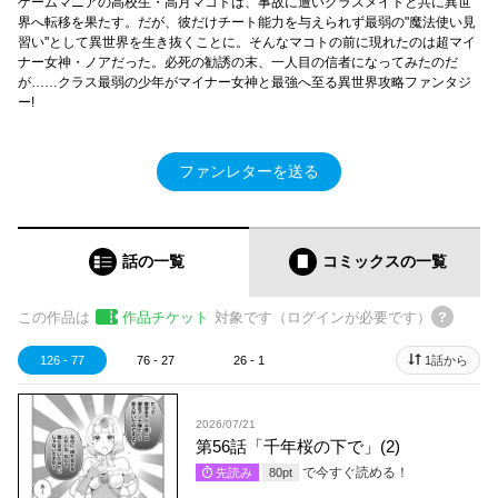
ゲームマニアの高校生・高月マコトは、事故に遭いクラスメイトと共に異世
界へ転移を果たす。だが、彼だけチート能力を与えられず最弱の"魔法使い見
習い"として異世界を生き抜くことに。そんなマコトの前に現れたのは超マイ
ナー女神・ノアだった。必死の勧誘の末、一人目の信者になってみたのだ
が……クラス最弱の少年がマイナー女神と最強へ至る異世界攻略ファンタジ
ー!
ファンレターを送る
話の一覧
コミックス
の一覧
この作品は
作品チケット
対象です（ログインが必要です）
126 - 77
76 - 27
26 - 1
1話から
2026/07/21
第56話「千年桜の下で」(2)
で今すぐ読める！
先読み
80
pt