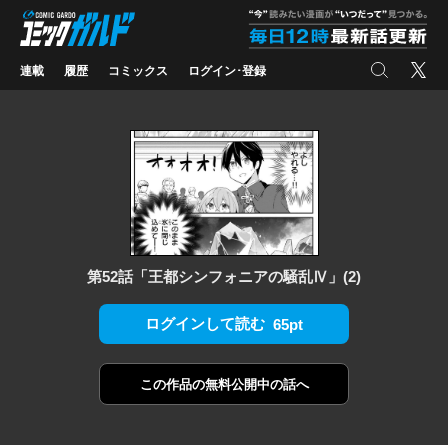
コミックガルド
"
検索
X
連載
履歴
コミックス
ログイン･登録
第52話「王都シンフォニアの騒乱Ⅳ」(2)
ログインして読む
65pt
この作品の
無料公開中の話へ