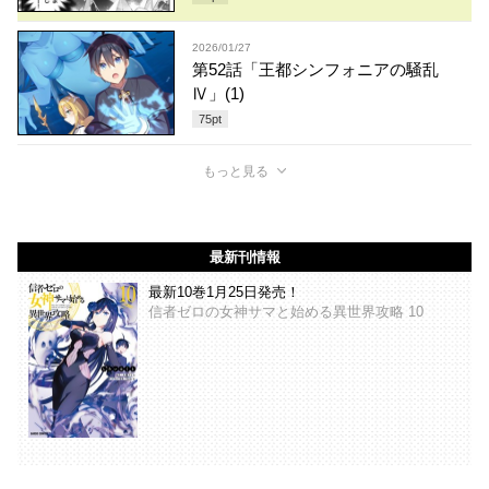
2026/01/27
第52話「王都シンフォニアの騒乱
Ⅳ」(1)
75
pt
もっと見る
最新刊情報
最新10巻1月25日発売！
信者ゼロの女神サマと始める異世界攻略 10